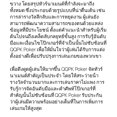
ขวาง โดยสรุปทัวร์นาเมนต์ที่กําลังจะมาถึง
ทั้งหมด ซึ่งประกอบด้วยรูปแบบที่น่าตื่นเต้น เช่น
การล่ารางวัลลึกลับและการหยุดงาน ผู้เล่นยัง
สามารถพัฒนาความสามารถของตนด้วยแหล่ง
ข้อมูลที่มีประโยชน์ ตั้งแต่คําแนะนําสําหรับผู้เริ่ม
ต้นไปจนถึงเคล็ดลับกลยุทธ์ขั้นสูง การรับรู้อันดับ
มือและเงื่อนไขโป๊กเกอร์ที่จําเป็นนั้นไม่ซับซ้อนที่
QQPK Poker เพื่อให้มั่นใจว่าผู้เล่นได้รับการแต่ง
ตั้งอย่างดีเพื่อปรับปรุงการเล่นเกมของพวกเขา
เพื่อดึงดูดผู้เล่นให้มากขึ้น QQPK Poker จัดทัวร์
นาเมนต์สําคัญเป็นประจํา โดยให้สระว่ายน้ํา
รางวัลจํานวนมากและการเล่นราคาไม่แพง การ
รับรู้การจัดอันดับมือและคําศัพท์โป๊กเกอร์ที่
สําคัญนั้นไม่ซับซ้อนที่ QQPK Poker รับประกัน
ว่าผู้เล่นมีความพร้อมอย่างเต็มที่ในการเพิ่มการ
เล่นเกมให้สูงสุด