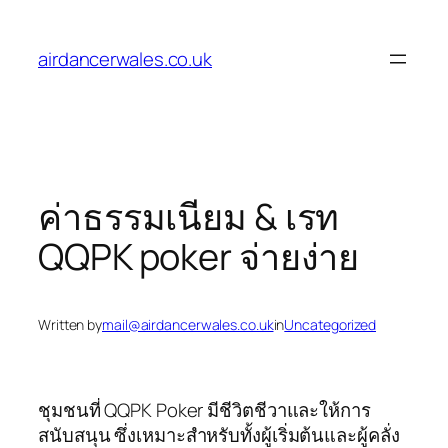
Skip
to
airdancerwales.co.uk
content
ค่าธรรมเนียม & เรท
QQPK poker จ่ายง่าย
Written by
mail@airdancerwales.co.uk
in
Uncategorized
ชุมชนที่ QQPK Poker มีชีวิตชีวาและให้การ
สนับสนุน ซึ่งเหมาะสําหรับทั้งผู้เริ่มต้นและผู้คลั่ง