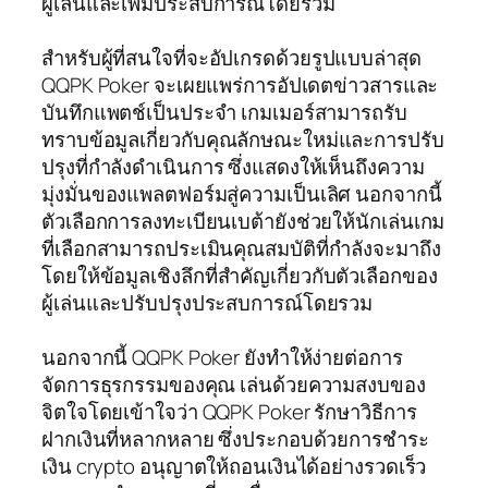
ผู้เล่นและเพิ่มประสบการณ์โดยรวม
สําหรับผู้ที่สนใจที่จะอัปเกรดด้วยรูปแบบล่าสุด
QQPK Poker จะเผยแพร่การอัปเดตข่าวสารและ
บันทึกแพตช์เป็นประจํา เกมเมอร์สามารถรับ
ทราบข้อมูลเกี่ยวกับคุณลักษณะใหม่และการปรับ
ปรุงที่กําลังดําเนินการ ซึ่งแสดงให้เห็นถึงความ
มุ่งมั่นของแพลตฟอร์มสู่ความเป็นเลิศ นอกจากนี้
ตัวเลือกการลงทะเบียนเบต้ายังช่วยให้นักเล่นเกม
ที่เลือกสามารถประเมินคุณสมบัติที่กําลังจะมาถึง
โดยให้ข้อมูลเชิงลึกที่สําคัญเกี่ยวกับตัวเลือกของ
ผู้เล่นและปรับปรุงประสบการณ์โดยรวม
นอกจากนี้ QQPK Poker ยังทําให้ง่ายต่อการ
จัดการธุรกรรมของคุณ เล่นด้วยความสงบของ
จิตใจโดยเข้าใจว่า QQPK Poker รักษาวิธีการ
ฝากเงินที่หลากหลาย ซึ่งประกอบด้วยการชําระ
เงิน crypto อนุญาตให้ถอนเงินได้อย่างรวดเร็ว