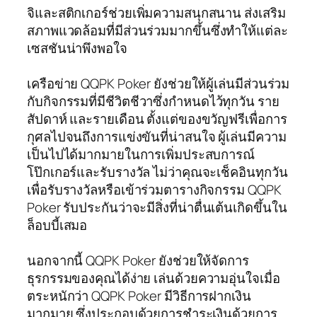
จิและสติกเกอร์ช่วยเพิ่มความสนุกสนาน ส่งเสริม
สภาพแวดล้อมที่มีส่วนร่วมมากขึ้นซึ่งทําให้แต่ละ
เซสชันน่าพึงพอใจ
เครือข่าย QQPK Poker ยังช่วยให้ผู้เล่นมีส่วนร่วม
กับกิจกรรมที่มีชีวิตชีวาซึ่งกําหนดไว้ทุกวัน ราย
สัปดาห์ และรายเดือน ตั้งแต่ของขวัญฟรีเพื่อการ
กุศลไปจนถึงการแข่งขันที่น่าสนใจ ผู้เล่นมีความ
เป็นไปได้มากมายในการเพิ่มประสบการณ์
โป๊กเกอร์และรับรางวัล ไม่ว่าคุณจะเช็คอินทุกวัน
เพื่อรับรางวัลหรือเข้าร่วมตารางกิจกรรม QQPK
Poker รับประกันว่าจะมีสิ่งที่น่าตื่นเต้นเกิดขึ้นใน
ล็อบบี้เสมอ
นอกจากนี้ QQPK Poker ยังช่วยให้จัดการ
ธุรกรรมของคุณได้ง่าย เล่นด้วยความอุ่นใจเมื่อ
ตระหนักว่า QQPK Poker มีวิธีการฝากเงิน
มากมาย ซึ่งประกอบด้วยการชําระเงินด้วยการ