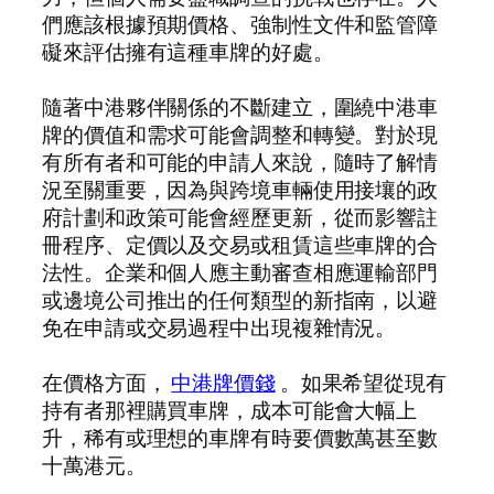
們應該根據預期價格、強制性文件和監管障
礙來評估擁有這種車牌的好處。
隨著中港夥伴關係的不斷建立，圍繞中港車
牌的價值和需求可能會調整和轉變。對於現
有所有者和可能的申請人來說，隨時了解情
況至關重要，因為與跨境車輛使用接壤的政
府計劃和政策可能會經歷更新，從而影響註
冊程序、定價以及交易或租賃這些車牌的合
法性。企業和個人應主動審查相應運輸部門
或邊境公司推出的任何類型的新指南，以避
免在申請或交易過程中出現複雜情況。
在價格方面，
中港牌價錢
。如果希望從現有
持有者那裡購買車牌，成本可能會大幅上
升，稀有或理想的車牌有時要價數萬甚至數
十萬港元。