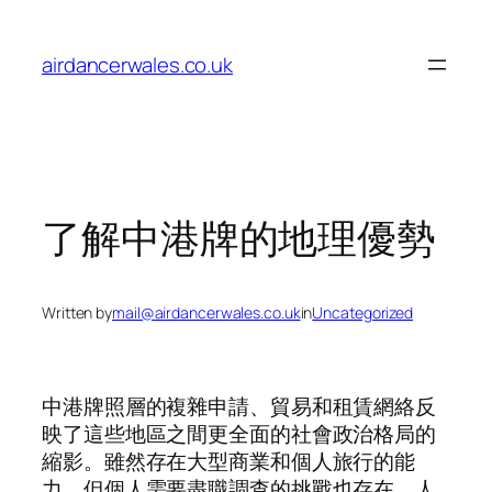
Skip
to
airdancerwales.co.uk
content
了解中港牌的地理優勢
Written by
mail@airdancerwales.co.uk
in
Uncategorized
中港牌照層的複雜申請、貿易和租賃網絡反
映了這些地區之間更全面的社會政治格局的
縮影。雖然存在大型商業和個人旅行的能
力，但個人需要盡職調查的挑戰也存在。人