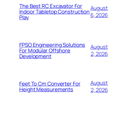
The Best RC Excavator For
August
Indoor Tabletop Construction
6, 2026
Play
FPSO Engineering Solutions
August
For Modular Offshore
2, 2026
Development
August
Feet To Cm Converter For
Height Measurements
2, 2026