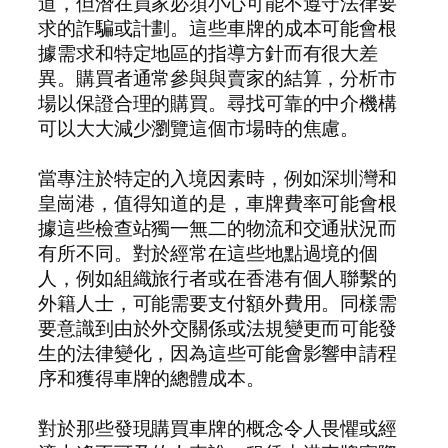
道，但潛在買家必須小心可能不遵守法律要
求的詐騙或計劃。這些車牌的成本可能會根
據需求和特定地區的指導方針而有很大差
異。購買者通常參與與賣家的結算，分析市
場以保證合理的購買。尋找可靠的中介機構
可以大大減少瀏覽這個市場時的焦慮。
當專注於特定的入境因素時，例如深圳灣和
皇崗港，值得知道的是，車牌費率可能會根
據這些檢查站獨一無二的物流和交通狀況而
有所不同。對於經常在這些地點過境的個
人，例如組織旅行者或在香港有個人聯繫的
外籍人士，可能需要支付額外費用。同樣需
要意識到由於外交關係或法規變更而可能發
生的法律變化，因為這些可能會影響申請程
序和獲得車牌的總體成本。
對於那些發現購買車牌的概念令人畏懼或經