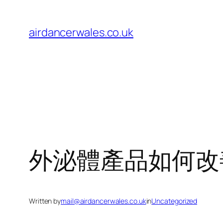
Skip
to
airdancerwales.co.uk
content
外泌體產品如何改
Written by
mail@airdancerwales.co.uk
in
Uncategorized