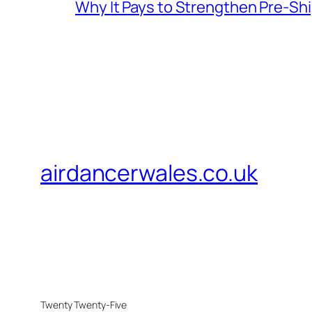
Why It Pays to Strengthen Pre-S
airdancerwales.co.uk
Twenty Twenty-Five