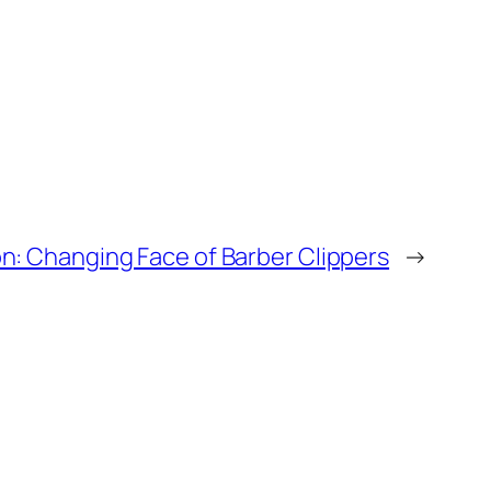
on: Changing Face of Barber Clippers
→