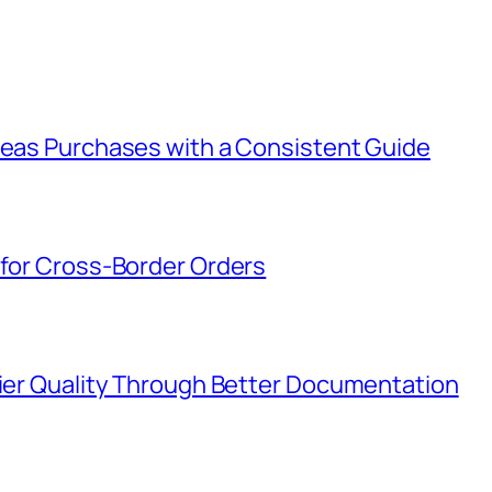
rseas Purchases with a Consistent Guide
 for Cross-Border Orders
lier Quality Through Better Documentation