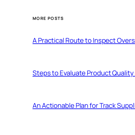
MORE POSTS
A Practical Route to Inspect Ove
Steps to Evaluate Product Quality
An Actionable Plan for Track Supp