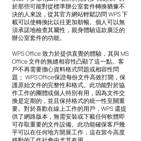
於那些可能對從標準辦公室套件轉換猶豫不
決的人來說，從其官方網站輕鬆訪問 WPS 下
載可以使轉換比以往更加順暢。個人可以無
須承諾地檢查其屬性，親身體驗這款廣泛的
辦公室套件的功能。
WPS Office 致力於提供直覺的體驗，其與 MS
Office 文件的無縫相容性凸顯了這一點。客
戶不再需要擔心資料格式問題或相容性問
題； WPS Office保證每份文件高效打開，保
護原始文件的完整性和格式。此功能對於協
作工作的團體或個人特別有用，因為文件交
換是定期的，並且保持格式的統一性至關重
要。對於喜歡在線上工作的用戶，WPS 還提
供了網路版本，無需安裝或下載任何軟體即
可存取重要的文件設備。此功能確保客戶幾
乎可以在任何地方開展工作，這在當今高度
移動的工作社會中尤其有用。