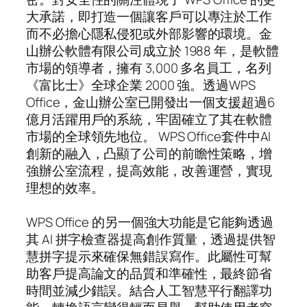
大承諾，即打造一個讓客戶可以專注於工作
而不必擔心隱私侵犯或外部影響的環境。金
山辦公軟體有限公司成立於 1988 年，是軟體
市場的領導者，擁有 3,000 多名員工，名列
《富比士》全球企業 2000 強。透過WPS
Office，金山辦公室已開發出一個支援超過6
億月活躍用戶的系統，牢固確立了其在軟體
市場的全球領先地位。 WPS Office套件中AI
創新的融入，凸顯了公司的前瞻性策略，增
強辦公室流程，提高效能，改善運營，實現
理想的效率。
WPS Office 的另一個強大功能是它能夠透過
其 AI 拼字檢查器提高創作質量，透過提供智
慧拼字提示來確保無錯誤寫作。此屬性可幫
助客戶提高論文的品質和準確性，最終節省
時間並減少錯誤。結合人工智慧平行翻譯功