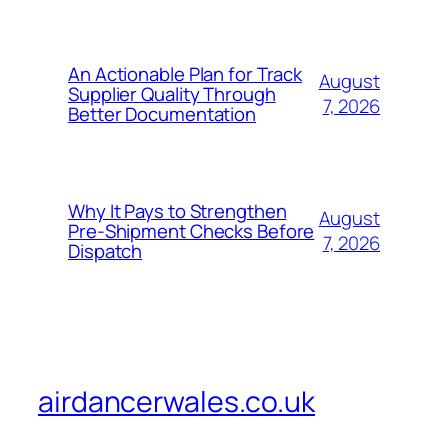
An Actionable Plan for Track
August
Supplier Quality Through
7, 2026
Better Documentation
Why It Pays to Strengthen
August
Pre-Shipment Checks Before
7, 2026
Dispatch
airdancerwales.co.uk