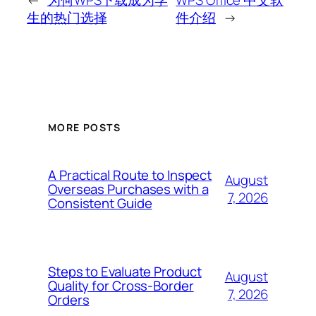
生的热门选择
件介绍
→
MORE POSTS
A Practical Route to Inspect
August
Overseas Purchases with a
7, 2026
Consistent Guide
Steps to Evaluate Product
August
Quality for Cross-Border
7, 2026
Orders