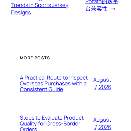
Potato的多平
Trends in Sports Jersey
台兼容性
→
Designs
MORE POSTS
A Practical Route to Inspect
August
Overseas Purchases with a
7, 2026
Consistent Guide
Steps to Evaluate Product
August
Quality for Cross-Border
7, 2026
Orders