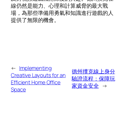
線仍然是能力、心理和計算威脅的最大戰
場，為那些準備用勇氣和知識進行遊戲的人
提供了無限的機會。
←
Implementing
德州撲克線上身分
Creative Layouts for an
驗證流程：保障玩
Efficient Home Office
家資金安全
→
Space