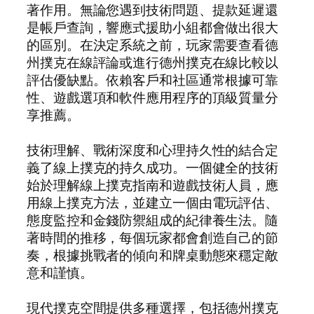
著作用。無論您遇到技術問題、提款延遲還
是帳戶查詢，響應式援助小組都會做出很大
的區別。在決定系統之前，玩家需要查看德
州撲克在線評論或進行德州撲克在線比較以
評估優缺點。依賴客戶和社區通常根據可靠
性、遊戲選項和軟件應用程序的頂級質量分
享推薦。
技術理解、戰術深度和心理持久性的結合定
義了線上撲克的持久成功。一個健全的技術
始於理解線上撲克指南和遊戲技術人員，應
用線上撲克方法，並建立一個由電玩評估、
態度監控和金錢防禦組成的紀律養生法。隨
著時間的推移，每個玩家都會創造自己的節
奏，根據挑戰者的傾向和牌桌動態來穩定敵
意和謹慎。
現代撲克空間提供多種選擇，包括德州撲克