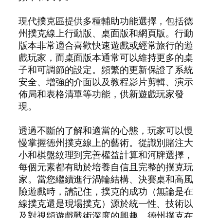
現代撲克區提供多種輔助功能選擇，包括德
州撲克線上行動版、桌面版和網頁版。行動
版本非常適合喜歡快速遊戲或經常旅行的遊
戲玩家，而桌面版本通常可以維持更多的桌
子和可調節的設定。頻繁的更新保證了系統
安全、增強的介面以及教程影片剪輯、演示
佈局和表格清單等功能，供新遊戲玩家發
現。
透過不斷的了解和適當的心態，玩家可以慢
慢掌握德州撲克線上的藝術。從識別賭注大
小和棋盤紋理到完善權益計算和河牌選擇，
每個元素都有助於培養自信且完整的撲克玩
家。當您繼續進行渦輪結構、決賽桌和高風
險遊戲時，請記住，撲克的成功（無論是在
線撲克還是現場撲克）源於統一性、技術以
及對視頻遊戲戰術深度的興趣。德州撲克在