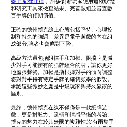
線上 紀律止損
。許多創新玩家使用追蹤軟體
和研究工具來檢查結果、完善數組並審查數
百手牌的預期價值。
正確的德州撲克線上心態包括堅持、心理控
制和持久的強調。差異是電子遊戲的內在組
成部分;強者也會應對下降。
高級方法還包括阻擋手和加權。阻擋牌是減
少對手可能擁有的強牌組合的牌，讓你更好
地虛張聲勢。加權是指根據對手的傾向調整
您對對手持有特定手牌的確切頻率的假設。
承認這些微妙之處是中級玩家與持久贏家的
區別。
最終，德州撲克在線不僅僅是一款紙牌遊
戲，更是對毅力、邏輯和情感平衡的考驗。
撲克的魅力在於其無限的複雜性;沒有兩隻手