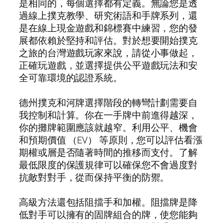
是相同的，每個選擇都有定義。無論您是透
過線上撲克教學、研究術語和手牌系列，還
是在線上現金遊戲和錦標賽中練習，您的發
展都依賴於堅持和評估。對於想要開始撲克
之旅的台灣遊戲玩家來說，請從小事做起，
正確玩遊戲，並選擇提供公平遊戲玩法和安
全可靠環境的認證系統。
德州撲克和河牌選擇階段的轉彎計劃需要自
我控制和計算。你在一手牌中前進得越深，
你的攤牌範圍應該就越窄。利用公平、機會
和預期價值 （EV） 等原則，您可以評估看漲
期權或層是否隨著時間的推移而支付。了解
最低限度的保護規律可以確保您不會過度對
抗敵對對手，從而保持平衡的防禦。
高級方法還包括阻擋手和加權。阻擋牌是降
低對手可以擁有的固牌組合的牌，使您能夠