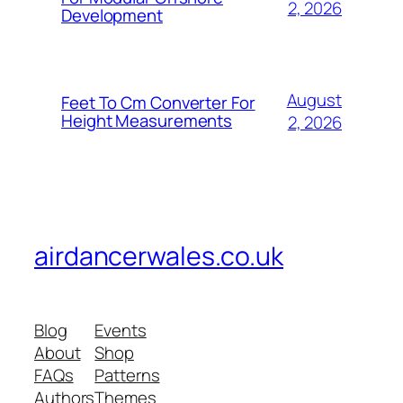
2, 2026
Development
August
Feet To Cm Converter For
Height Measurements
2, 2026
airdancerwales.co.uk
Blog
Events
About
Shop
FAQs
Patterns
Authors
Themes