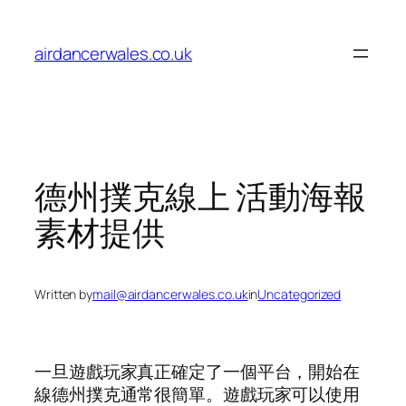
Skip
to
airdancerwales.co.uk
content
德州撲克線上 活動海報
素材提供
Written by
mail@airdancerwales.co.uk
in
Uncategorized
一旦遊戲玩家真正確定了一個平台，開始在
線德州撲克通常很簡單。遊戲玩家可以使用