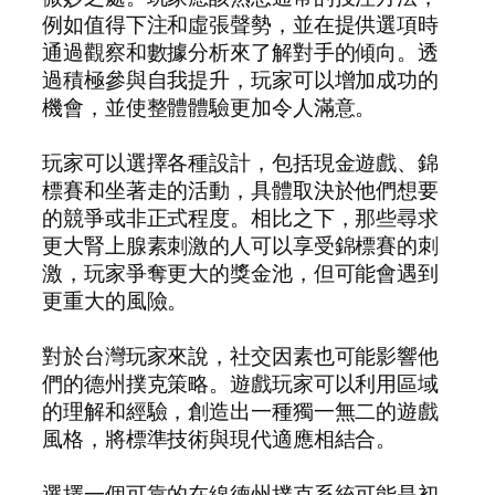
例如值得下注和虛張聲勢，並在提供選項時
通過觀察和數據分析來了解對手的傾向。透
過積極參與自我提升，玩家可以增加成功的
機會，並使整體體驗更加令人滿意。
玩家可以選擇各種設計，包括現金遊戲、錦
標賽和坐著走的活動，具體取決於他們想要
的競爭或非正式程度。相比之下，那些尋求
更大腎上腺素刺激的人可以享受錦標賽的刺
激，玩家爭奪更大的獎金池，但可能會遇到
更重大的風險。
對於台灣玩家來說，社交因素也可能影響他
們的德州撲克策略。遊戲玩家可以利用區域
的理解和經驗，創造出一種獨一無二的遊戲
風格，將標準技術與現代適應相結合。
選擇一個可靠的在線德州撲克系統可能是初