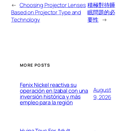
←
Choosing Projector Lenses
積極對待睡
Based on Projector Type and
眠問題的必
Technology
要性
→
MORE POSTS
Fenix Nickel reactiva su
August
operación en Izabal con una
inversión histórica y más
9, 2026
empleo para la región
Huina Toys For Adult