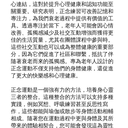
心連結，這對於提升心理健康和認知功能至
關重要。研究表明，正念練習可改善記憶和
專注力，為我們衰老過程中提供有價值的工
具。透過專注於當下，老年人可能會因心情
改善、孤獨感減少及社交互動增強而獲得更
佳的生活質量，尤其在團體課程中參與時。
這些社交互動也可以成為整體健康的重要部
分，因為它們促進了社區和聯繫，抵抗了伴
隨著衰老而來的孤獨感。專為老年人設計的
正念運動不僅支持他們的身體健康，還促進
了更大的快樂感和心理健康。
正念運動是一個強有力的方法，培養身心靈
三者的整合。這種整合的方法可以支持多種
實踐，例如冥想、呼吸練習甚至反思性寫
作，這些都能與瑜伽或散步等身體活動相輔
相成。隨著您在運動過程中更與身體及其所
帶來的體驗相契合，您可能會發現這為靈性