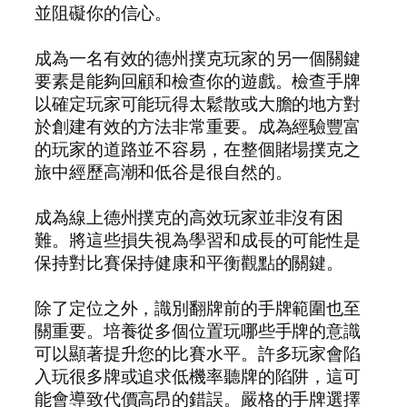
並阻礙你的信心。
成為一名有效的德州撲克玩家的另一個關鍵
要素是能夠回顧和檢查你的遊戲。檢查手牌
以確定玩家可能玩得太鬆散或大膽的地方對
於創建有效的方法非常重要。成為經驗豐富
的玩家的道路並不容易，在整個賭場撲克之
旅中經歷高潮和低谷是很自然的。
成為線上德州撲克的高效玩家並非沒有困
難。將這些損失視為學習和成長的可能性是
保持對比賽保持健康和平衡觀點的關鍵。
除了定位之外，識別翻牌前的手牌範圍也至
關重要。培養從多個位置玩哪些手牌的意識
可以顯著提升您的比賽水平。許多玩家會陷
入玩很多牌或追求低機率聽牌的陷阱，這可
能會導致代價高昂的錯誤。嚴格的手牌選擇