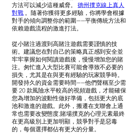
方法可以減少這種威脅。
德州撲克線上真人
對戰
。隨著你獲得更多經驗，你將學會根據
對手的傾向調整你的範圍——平衡傳統方法和
依賴遊戲流程的激進打法。
從小賭注過渡到高賭注遊戲需要謹慎的技
術。建議您在對自己的策略真正感到安全並
牢牢掌握如何閱讀遊戲後，慢慢增加您的賭
注。匆忙進入大型比賽可能會導致不必要的
損失，尤其是在與更有經驗的玩家競爭時。
開發持久的資金需要時間——他們聲稱至少需
要 20 款風險水平較高的視頻遊戲，才能確保
您為增加的波動性做好準備，包括更大的底
池和激進的遊戲。此外，搬遷在支聯會上通
常也需要改變態度;賭場撲克的心理元素最終
在更高級別上更加明顯，競爭對手是惡毒
的，每個選擇都佔有更大的分量。