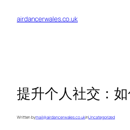
Skip
to
airdancerwales.co.uk
content
提升个人社交：如何
Written by
mail@airdancerwales.co.uk
in
Uncategorized