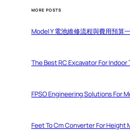
MORE POSTS
Model Y 電池維修流程與費用預算
The Best RC Excavator For Indoor 
FPSO Engineering Solutions For 
Feet To Cm Converter For Heigh