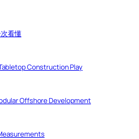
一次看懂
Tabletop Construction Play
Modular Offshore Development
t Measurements