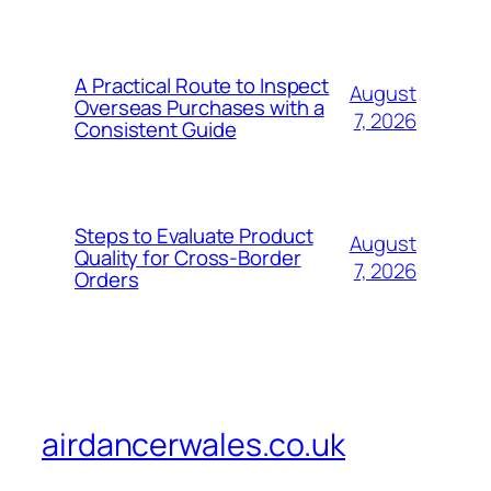
A Practical Route to Inspect
August
Overseas Purchases with a
7, 2026
Consistent Guide
Steps to Evaluate Product
August
Quality for Cross-Border
7, 2026
Orders
airdancerwales.co.uk