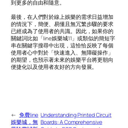
到更多的自由和隨意。
最後，在人們對於線上娛樂的需求日益增加
的情況下，簡便、易懂且無冗繁步驟的要求
已經成為了使用者的共識。因此，如果你的
關鍵詞比如「line娛樂城11」或類似的簡短字
串在關鍵字搜尋中出現，這恰恰反映了每個
使用者心中對於「快速進入、無障礙操作」
的期望，也預示著未來的娛樂平台將更朝向
便捷化以及使用者友好的方向發展。
←
免費line
Understanding Printed Circuit
娛樂城，無
Boards: A Comprehensive