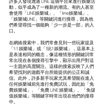
許多人發現透過 LINE 這個平台來進行娛樂活
動，似乎成為了一種新的潮流。有的人甚至
會使用「LINE娛樂城」、「line娛樂城」、
「娛樂城LINE」等關鍵詞進行搜尋，因為他
們希望尋找一個能夠「少一步是一部」的入
口。
在網絡搜索中，我們常會見到一些玩家提及
「1:1 娛樂城」或「1比1 娛樂城」，這基本上
是表達相同的概念，像這種情形的關鍵詞常
常出現在各個搜尋引擎中，顯示出用戶對這
一主題的高度關注。這樣的搜索反映了人們
希望找到的遊戲平台所能提供的公正和誠
信。此外，許多新手玩家尤其希望能在進入
任何娛樂城前先進行免費試玩，因此如「免
費娛樂城」、「免費 LINE 娛樂城」、「免儲
值娛樂城」等關鍵字時常出現在他們的搜尋
中。