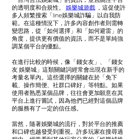
的透明度和合規性。
娛樂城遊戲
，這促使許
多人頻繁搜索「line娛樂城詐騙」以自我防
範。在這種情況下，許多內容創作者則需轉
變思路，從「如何選擇」和「如何避雷」的
角度，提供更有價值的資訊，而不是單純強
調某個平台的優點。
在進行比較的時候，像「錢女友」、「錢女
友 娛樂城」這類關鍵詞經常會出現在新手的
考量名單內。這些選擇的關鍵在於「免下
載、操作簡便、社群口碑好」等特點。如果
使用者熟悉某個品牌，往往會更加願意在其
平台上進行嘗試，因為他們已經對這個品牌
的服務有了一定的信任感。
當然，隨著娛樂城的流行，對於平台的推薦
和口碑也越發受到重視。許多玩家在搜尋過