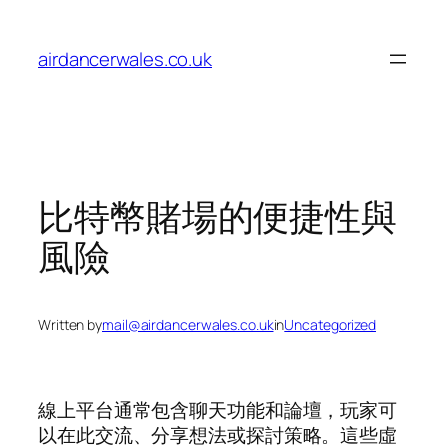
Skip
to
airdancerwales.co.uk
content
比特幣賭場的便捷性與
風險
Written by
mail@airdancerwales.co.uk
in
Uncategorized
線上平台通常包含聊天功能和論壇，玩家可
以在此交流、分享想法或探討策略。這些虛