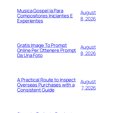
Musica Gospel Ia Para
August
Compositores Iniciantes E
8, 2026
Experientes
Gratis Image To Prompt
August
Online Per Ottenere Prompt
8, 2026
Da Una Foto
A Practical Route to Inspect
August
Overseas Purchases with a
7, 2026
Consistent Guide