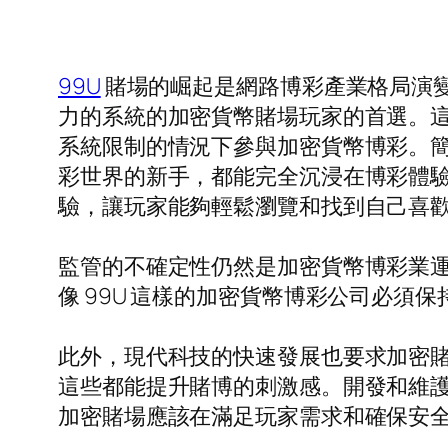
99U
賭場的崛起是網路博彩產業格局演變
力的系統的加密貨幣賭場玩家的首選。
系統限制的情況下參與加密貨幣博彩。
彩世界的新手，都能完全沉浸在博彩體驗
驗，讓玩家能夠輕鬆瀏覽和找到自己喜
監管的不確定性仍然是加密貨幣博彩業
像 99U 這樣的加密貨幣博彩公司必須
此外，現代科技的快速發展也要求加密
這些都能提升賭博的刺激感。開發和維
加密賭場應該在滿足玩家需求和確保安