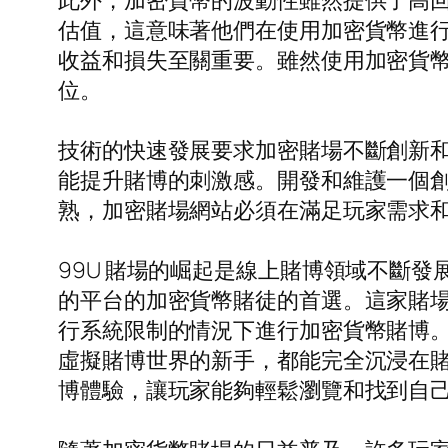
此外，加密貨幣的波動性雖然提供了高
估值，這意味著他們在使用加密貨幣進
收益和損失至關重要。雖然使用加密貨
位。
技術的快速發展要求加密賭場不斷創新
能提升賭博的刺激感。開發和維護一個
熟，加密賭場網站必須在滿足玩家需求
99U 賭場的崛起是線上賭博領域不斷發
的平台的加密貨幣賭徒的首選。這家賭
行系統限制的情況下進行加密貨幣賭博
虛擬賭博世界的新手，都能完全沉浸在賭
博體驗，讓玩家能夠輕鬆瀏覽和找到自