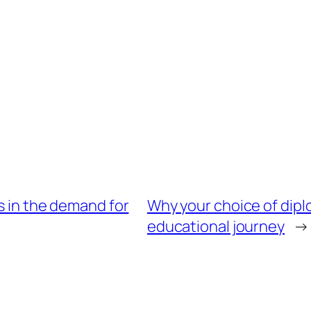
s in the demand for
Why your choice of dipl
educational journey
→