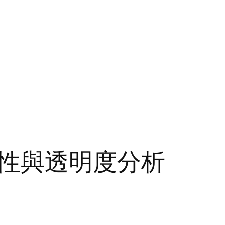
性與透明度分析