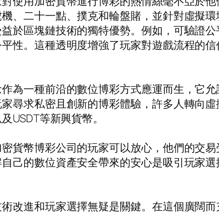
家對使用加密貨幣進行博彩的熱情絲毫不亞於他
虎機、二十一點、撲克和輪盤賭，並針對虛擬環
受益於區塊鏈技術的獨特優勢。例如，可驗證公
公平性。這種透明度增強了玩家對遊戲流程的信
作為一種前沿的數位博彩方式應運而生，它允許
玩家尋求私密且創新的博彩體驗，許多人轉向虛
及USDT等新興貨幣。
加密貨幣博彩公司的玩家可以放心，他們的交易
自己的數位資產安全帶來的安心是吸引玩家選擇加
技術改進和玩家選擇無疑是關鍵。在這個廣闊而