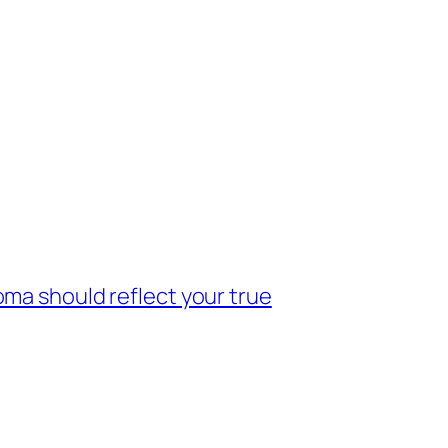
oma should reflect your true