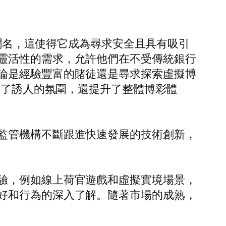
聞名，這使得它成為尋求安全且具有吸引
靈活性的需求，允許他們在不受傳統銀行
論是經驗豐富的賭徒還是尋求探索虛擬博
造了誘人的氛圍，還提升了整體博彩體
監管機構不斷跟進快速發展的技術創新，
驗，例如線上荷官遊戲和虛擬實境場景，
好和行為的深入了解。隨著市場的成熟，