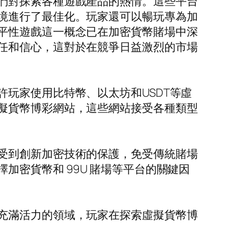
們對探索各種遊戲產品的熱情。這些平台
境進行了最佳化。玩家還可以暢玩專為加
平性遊戲這一概念已在加密貨幣賭場中深
任和信心，這對於在競爭日益激烈的市場
玩家使用比特幣、以太坊和USDT等虛
擬貨幣博彩網站，這些網站接受各種類型
受到創新加密技術的保護，免受傳統賭場
密貨幣和 99U 賭場等平台的關鍵因
充滿活力的領域，玩家在探索虛擬貨幣博