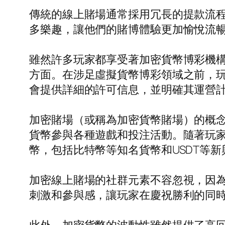
傳統的線上賭場通常採用冗長的提款流
多樂趣，讓他們的賭博體驗更加愉悅流
雖然許多玩家都享受著加密貨幣博彩機構
方面。在涉足虛擬貨幣博彩領域之前，
會提供詳細的許可信息，並明確其運營
加密賭場（或稱為加密貨幣賭場）的概念
貨幣參與各種遊戲和投注活動。隨著玩
幣，包括比特幣等知名貨幣和USDT等新
加密線上賭場的社群元素不容忽視，因
刺激和參與感，讓玩家在慶祝勝利的同