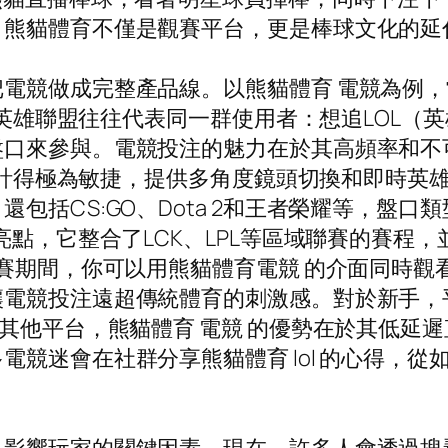
，熊貓體育不僅是觀賽平台，更是棒球文化的延
電競做成完整產品線。以熊貓體育 電競為例
育 英雄聯盟往往代表同一群使用者：想追LOL
口來參與。電競投注的魅力在於其高頻率和不可
因此設計得極為敏捷，提供多角度鏡頭切換和即時
包括CS:GO、Dota 2和王者榮耀等，盤
亮點，它整合了LCK、LPL等區域聯賽的賽程
決賽期間，你可以用熊貓體育電競 的介面同時觀
讓電競投注遠超傳統體育的刺激感。對於新手，
比其他平台，熊貓體育 電競 的優勢在於其低延
電競迷會在社群分享熊貓體育 lol 的心得，