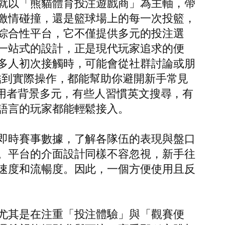
就以「熊貓體育投注遊戲商」為主軸，帶
激情碰撞，還是籃球場上的每一次投籃，
綜合性平台，它不僅提供多元的投注選
一站式的設計，正是現代玩家追求的便
多人初次接觸時，可能會從社群討論或朋
結到實際操作，都能幫助你避開新手常見
使用者背景多元，有些人習慣英文搜尋，有
語言的玩家都能輕鬆接入。
即時賽事數據，了解各隊伍的表現與盤口
。平台的介面設計同樣不容忽視，新手往
速度和流暢度。因此，一個方便使用且反
尤其是在注重「投注體驗」與「觀賽便