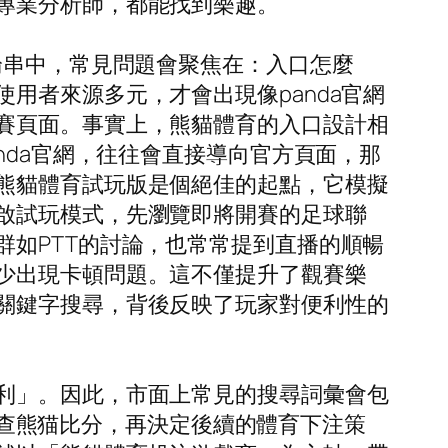
專業分析師，都能找到樂趣。
論串中，常見問題會聚焦在：入口怎麼
用者來源多元，才會出現像panda官網
賽頁面。事實上，熊貓體育的入口設計相
nda官網，往往會直接導向官方頁面，那
熊貓體育試玩版是個絕佳的起點，它模擬
啟試玩模式，先瀏覽即將開賽的足球聯
如PTT的討論，也常常提到直播的順暢
少出現卡頓問題。這不僅提升了觀賽樂
關鍵字搜尋，背後反映了玩家對便利性的
利」。因此，市面上常見的搜尋詞彙會包
想先查熊猫比分，再決定後續的體育下注策