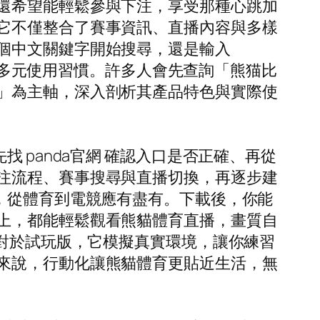
還希望能輕鬆參與下注，享受那種心跳加
它不僅整合了賽事資訊、直播內容與多樣
個中文關鍵字開始搜尋，還是輸入
群的多元使用習慣。許多人會先查詢「熊猫比
」為主軸，深入剖析其產品特色與實際使
 panda官網 確認入口是否正確、再從
注流程、賽事搜尋與直播切換，再逐步建
，從體育到電競應有盡有。下載後，你能
上，都能輕鬆觀看熊貓體育直播，畫質自
。對於試玩版，它模擬真實環境，讓你練習
來說，行動化讓熊貓體育更貼近生活，無