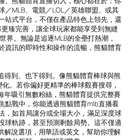
貓直播、熊貓體育直播切入，核心都在於：你
／MLB、電競／LOL／英雄聯盟、或其
一站式平台，不僅在產品特色上領先，還
將更臻完善，讓全球玩家都能享受到無縫
的世界。無論是追逐MLB的全壘打熱潮，
於資訊的即時性和操作的流暢，熊貓體育
追得到、也下得到。像熊貓體育棒球與熊
變化。若你偏好更精準的棒球觀賽搜尋，
每年吸引無數粉絲，熊貓體育提供完整賽
點戰中，你能透過熊貓體育mlb直播看
法，如首局讓分或全場大小，滿足深度球
投球軌跡，甚至預測剩餘局勢。這不僅適
供解說選項，用華語或英文，幫助你理解