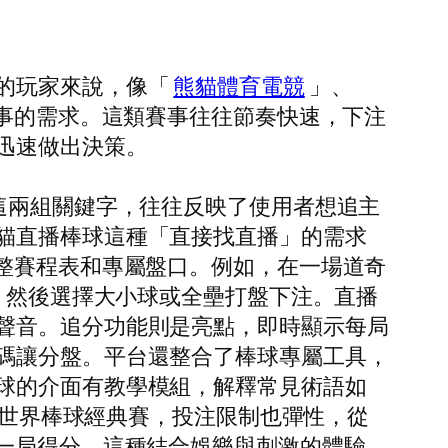
的玩家來說，像「
熊貓體育電競
」、
賽事的需求。這類賽事往往節奏快速，下注
迅速做出決策。
這兩組關鍵字，往往反映了使用者想追主
貓直播棒球這種「直接找直播」的需求
整賽程表和專屬盤口。例如，在一場道奇
錄，然後選擇大小球或全壘打盤下注。直播
聲音。追分功能則是亮點，即時顯示每局
碼讓分盤。平台還整合了棒球專屬工具，
球的介面有教學模組，解釋常見術語如
盟和世界棒球經典賽，投注限制也彈性，從
下一局得分，這種結合娛樂與刺激的體驗，