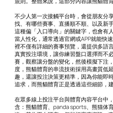
規則。整體來說，這部分內容讓熊貓體
不少人第一次接觸平台時，會從朋友分享
找、有哪些賽事、直播順不順、以及新手
這種偏「入口導向」的關鍵字，也會有
當人性化，通常透過官網或APP就能快
裡不僅有詳細的賽事預覽，還提供多語
真實投注環境，讓你練習盤口選擇而不
賽，觀察讓分盤的變化，然後模擬下注，
度，熊貓體育的串流技術採用高畫質低
趣，還讓投注決策更精準，因為你能即
追求，而熊貓體育正是透過這些細節，
在眾多線上投注平台與體育內容平台中
含：熊貓體育、panda sports