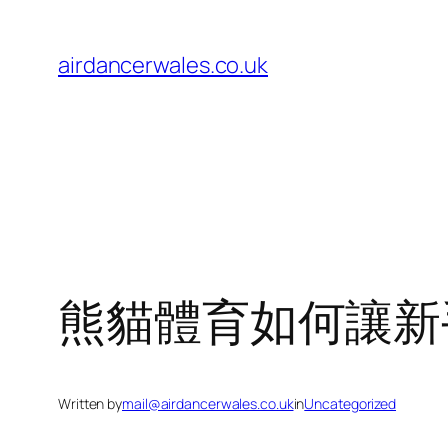
Skip
to
airdancerwales.co.uk
content
熊貓體育如何讓新
Written by
mail@airdancerwales.co.uk
in
Uncategorized