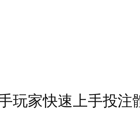
手玩家快速上手投注