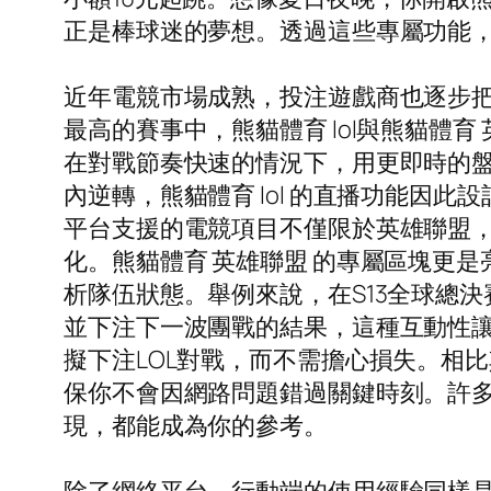
正是棒球迷的夢想。透過這些專屬功能
近年電競市場成熟，投注遊戲商也逐步把
最高的賽事中，熊貓體育 lol與熊貓體
在對戰節奏快速的情況下，用更即時的盤
內逆轉，熊貓體育 lol 的直播功能
平台支援的電競項目不僅限於英雄聯盟，還
化。熊貓體育 英雄聯盟 的專屬區塊更是
析隊伍狀態。舉例來說，在S13全球總
並下注下一波團戰的結果，這種互動性
擬下注LOL對戰，而不需擔心損失。相
保你不會因網路問題錯過關鍵時刻。許多
現，都能成為你的參考。