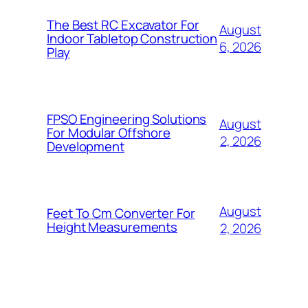
The Best RC Excavator For
August
Indoor Tabletop Construction
6, 2026
Play
FPSO Engineering Solutions
August
For Modular Offshore
2, 2026
Development
August
Feet To Cm Converter For
Height Measurements
2, 2026