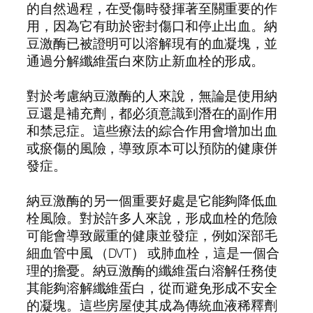
的自然過程，在受傷時發揮著至關重要的作
用，因為它有助於密封傷口和停止出血。納
豆激酶已被證明可以溶解現有的血凝塊，並
通過分解纖維蛋白來防止新血栓的形成。
對於考慮納豆激酶的人來說，無論是使用納
豆還是補充劑，都必須意識到潛在的副作用
和禁忌症。這些療法的綜合作用會增加出血
或瘀傷的風險，導致原本可以預防的健康併
發症。
納豆激酶的另一個重要好處是它能夠降低血
栓風險。對於許多人來說，形成血栓的危險
可能會導致嚴重的健康並發症，例如深部毛
細血管中風 （DVT） 或肺血栓，這是一個合
理的擔憂。納豆激酶的纖維蛋白溶解任務使
其能夠溶解纖維蛋白，從而避免形成不安全
的凝塊。這些房屋使其成為傳統血液稀釋劑