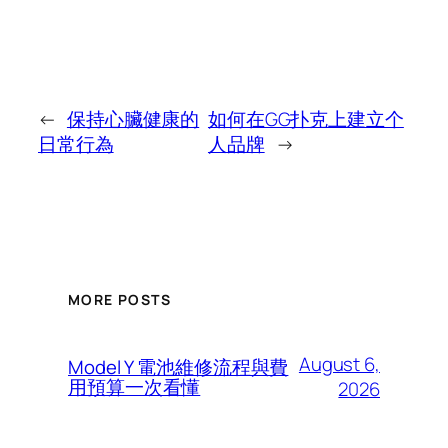
←
保持心臟健康的
如何在GG扑克上建立个
日常行為
人品牌
→
MORE POSTS
August 6,
Model Y 電池維修流程與費
用預算一次看懂
2026