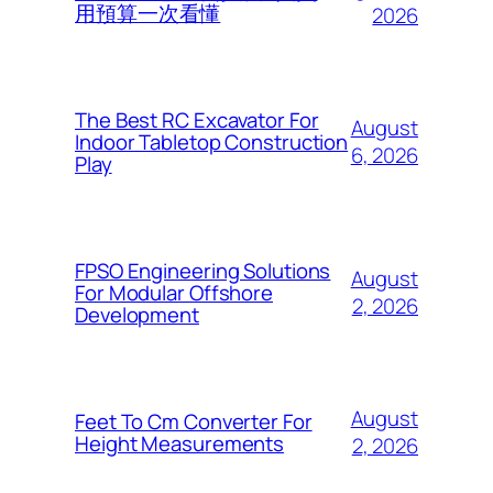
用預算一次看懂
2026
The Best RC Excavator For
August
Indoor Tabletop Construction
6, 2026
Play
FPSO Engineering Solutions
August
For Modular Offshore
2, 2026
Development
August
Feet To Cm Converter For
Height Measurements
2, 2026