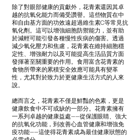
除了對眼部健康的貢獻外，花青素還因其卓
越的抗氧化能力而備受讚譽。這些物質在中
和自由基方面的功效遠超過維生素C等常見抗
氧化劑。這可以增強細胞防禦能力，並有助
於減輕可能引發各種慢性疾病的傷害。透過
減少氧化壓力和焦慮，花青素在維持細胞穩
定性、增強耐力以及可能提高生活品質方面
發揮著至關重要的作用。食用富含花青素的
食物所帶來的累積安全效應可能具有變革
性，尤其對於致力於更健康生活方式的人來
說。
總而言之，花青素不僅是鮮豔的色素，更是
健康飲食中不可或缺的一部分。花青素擁有
一系列卓越的健康益處——從保護眼睛、強大
的抗氧化功能，到改善心血管健康和增強免
疫功能——這使得花青素成為最佳健康狀態的
必需成分。