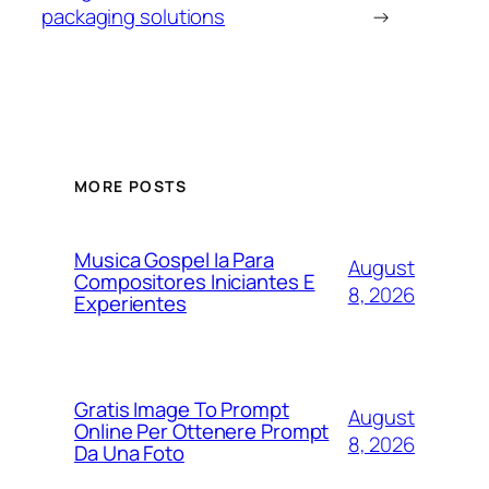
packaging solutions
→
MORE POSTS
Musica Gospel Ia Para
August
Compositores Iniciantes E
8, 2026
Experientes
Gratis Image To Prompt
August
Online Per Ottenere Prompt
8, 2026
Da Una Foto