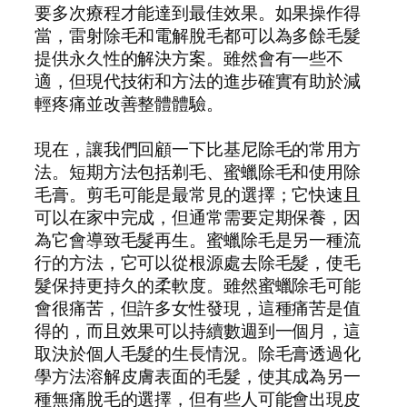
要多次療程才能達到最佳效果。如果操作得
當，雷射除毛和電解脫毛都可以為多餘毛髮
提供永久性的解決方案。雖然會有一些不
適，但現代技術和方法的進步確實有助於減
輕疼痛並改善整體體驗。
現在，讓我們回顧一下比基尼除毛的常用方
法。短期方法包括剃毛、蜜蠟除毛和使用除
毛膏。剪毛可能是最常見的選擇；它快速且
可以在家中完成，但通常需要定期保養，因
為它會導致毛髮再生。蜜蠟除毛是另一種流
行的方法，它可以從根源處去除毛髮，使毛
髮保持更持久的柔軟度。雖然蜜蠟除毛可能
會很痛苦，但許多女性發現，這種痛苦是值
得的，而且效果可以持續數週到一個月，這
取決於個人毛髮的生長情況。除毛膏透過化
學方法溶解皮膚表面的毛髮，使其成為另一
種無痛脫毛的選擇，但有些人可能會出現皮