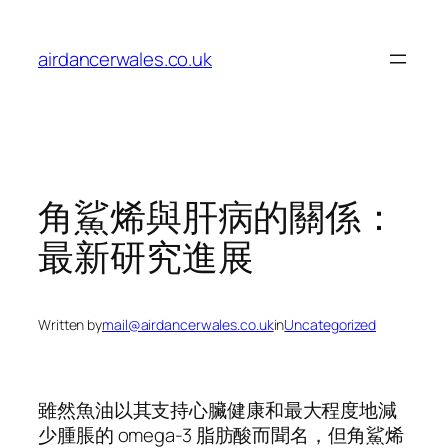
Skip
to
airdancerwales.co.uk
content
角鯊烯與肝病的關係：
最新研究進展
Written by
mail@airdancerwales.co.uk
in
Uncategorized
雖然魚油以其支持心臟健康和最大程度地減
少腫脹的 omega-3 脂肪酸而聞名，但角鯊烯