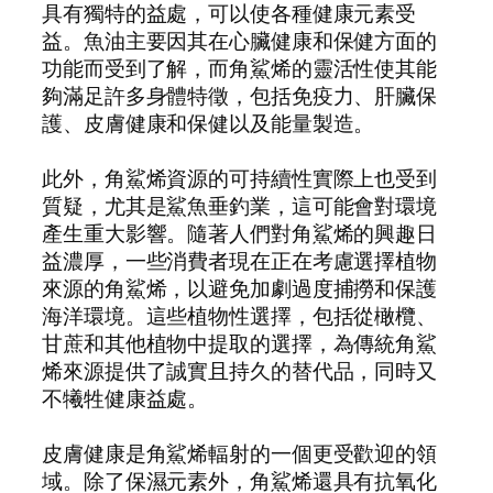
具有獨特的益處，可以使各種健康元素受
益。魚油主要因其在心臟健康和保健方面的
功能而受到了解，而角鯊烯的靈活性使其能
夠滿足許多身體特徵，包括免疫力、肝臟保
護、皮膚健康和保健以及能量製造。
此外，角鯊烯資源的可持續性實際上也受到
質疑，尤其是鯊魚垂釣業，這可能會對環境
產生重大影響。隨著人們對角鯊烯的興趣日
益濃厚，一些消費者現在正在考慮選擇植物
來源的角鯊烯，以避免加劇過度捕撈和保護
海洋環境。這些植物性選擇，包括從橄欖、
甘蔗和其他植物中提取的選擇，為傳統角鯊
烯來源提供了誠實且持久的替代品，同時又
不犧牲健康益處。
皮膚健康是角鯊烯輻射的一個更受歡迎的領
域。除了保濕元素外，角鯊烯還具有抗氧化