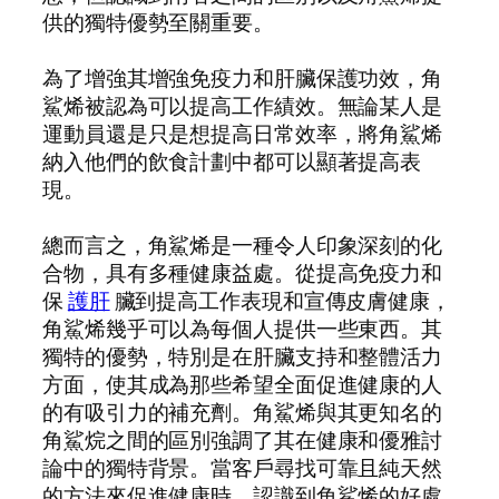
供的獨特優勢至關重要。
為了增強其增強免疫力和肝臟保護功效，角
鯊烯被認為可以提高工作績效。無論某人是
運動員還是只是想提高日常效率，將角鯊烯
納入他們的飲食計劃中都可以顯著提高表
現。
總而言之，角鯊烯是一種令人印象深刻的化
合物，具有多種健康益處。從提高免疫力和
保
護肝
臟到提高工作表現和宣傳皮膚健康，
角鯊烯幾乎可以為每個人提供一些東西。其
獨特的優勢，特別是在肝臟支持和整體活力
方面，使其成為那些希望全面促進健康的人
的有吸引力的補充劑。角鯊烯與其更知名的
角鯊烷之間的區別強調了其在健康和優雅討
論中的獨特背景。當客戶尋找可靠且純天然
的方法來促進健康時，認識到角鯊烯的好處