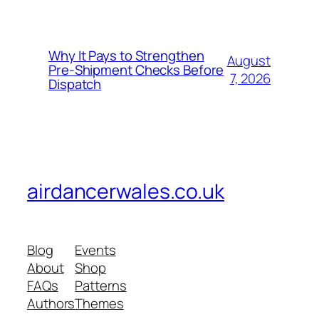
Why It Pays to Strengthen
August
Pre-Shipment Checks Before
7, 2026
Dispatch
airdancerwales.co.uk
Blog
Events
About
Shop
FAQs
Patterns
Authors
Themes