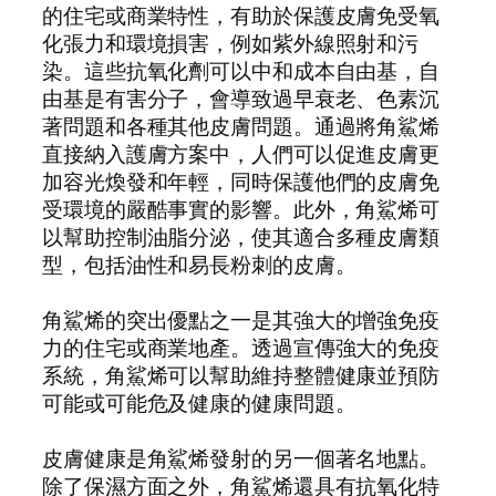
的住宅或商業特性，有助於保護皮膚免受氧
化張力和環境損害，例如紫外線照射和污
染。這些抗氧化劑可以中和成本自由基，自
由基是有害分子，會導致過早衰老、色素沉
著問題和各種其他皮膚問題。通過將角鯊烯
直接納入護膚方案中，人們可以促進皮膚更
加容光煥發和年輕，同時保護他們的皮膚免
受環境的嚴酷事實的影響。此外，角鯊烯可
以幫助控制油脂分泌，使其適合多種皮膚類
型，包括油性和易長粉刺的皮膚。
角鯊烯的突出優點之一是其強大的增強免疫
力的住宅或商業地產。透過宣傳強大的免疫
系統，角鯊烯可以幫助維持整體健康並預防
可能或可能危及健康的健康問題。
皮膚健康是角鯊烯發射的另一個著名地點。
除了保濕方面之外，角鯊烯還具有抗氧化特