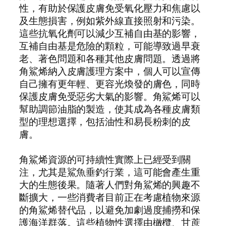
性，有助於保護皮膚免受氧化壓力和焦慮以
及生態損害，例如紫外線直接照射和污染。
這些抗氧化劑可以減少互補自由基的影響，
互補自由基是危險的顆粒，可能導致過早衰
老、著色問題和各種其他皮膚問題。透過將
角鯊烯納入皮膚護理方案中，個人可以宣傳
自己擁有更年輕、更容光煥發的膚色，同時
保護皮膚免受惡劣大氣的影響。角鯊烯可以
幫助調節油脂的製造，使其成為各種皮膚類
型的理想選擇，包括油性和易長粉刺的皮
膚。
角鯊烯資源的可持續性實際上已經受到關
注，尤其是鯊魚垂釣行業，這可能會產生重
大的生態後果。隨著人們對角鯊烯的興趣不
斷擴大，一些消費者目前正在考慮植物來源
的角鯊烯替代品，以避免加劇過度捕撈和保
護海洋群落。這些植物性選擇由橄欖、甘蔗