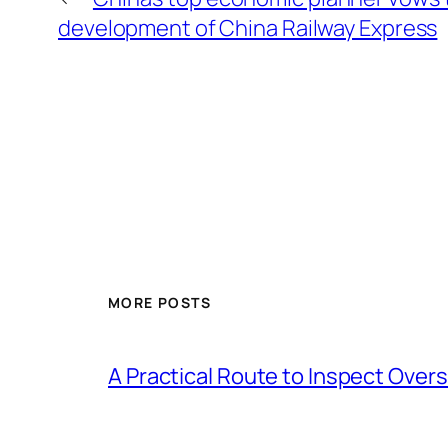
development of China Railway Express
MORE POSTS
A Practical Route to Inspect Ove