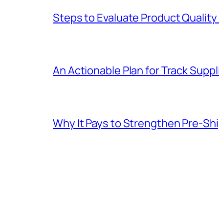
Steps to Evaluate Product Quality
An Actionable Plan for Track Supp
Why It Pays to Strengthen Pre-S