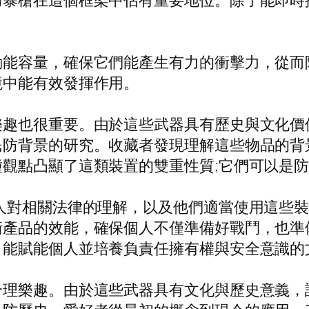
防暴槍在這個框架中佔有重要地位。除了能即時
。
動能容量，確保它們能產生有力的衝擊力，從而
境中能有效發揮作用。
樂趣也很重要。由於這些武器具有歷史與文化價
民防背景的研究。收藏者發現理解這些物品的背
觀點凸顯了這類裝置的雙重性質;它們可以是
人對相關法律的理解，以及他們適當使用這些
衛產品的效能，確保個人不僅準備好戰鬥，也準
，能賦能個人並培養負責任擁有權與安全意識的
合理樂趣。由於這些武器具有文化與歷史意義，