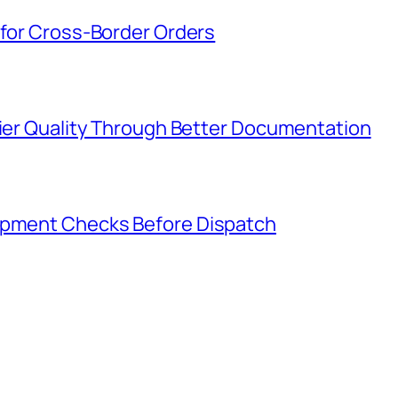
 for Cross-Border Orders
lier Quality Through Better Documentation
hipment Checks Before Dispatch