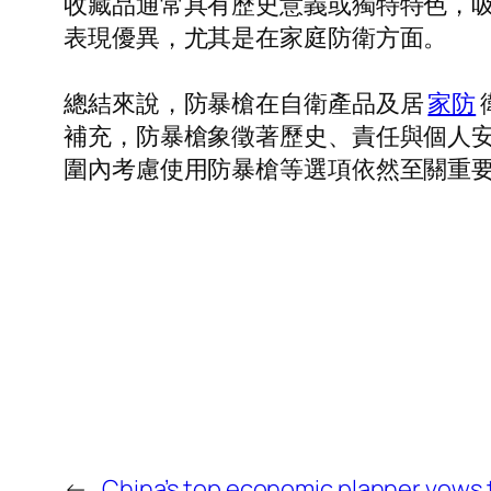
收藏品通常具有歷史意義或獨特特色，
表現優異，尤其是在家庭防衛方面。
總結來說，防暴槍在自衛產品及居
家防
補充，防暴槍象徵著歷史、責任與個人
圍內考慮使用防暴槍等選項依然至關重
←
China’s top economic planner vows 