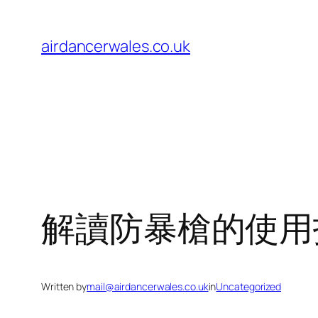
Skip
to
airdancerwales.co.uk
content
解讀防暴槍的使用
Written by
mail@airdancerwales.co.uk
in
Uncategorized