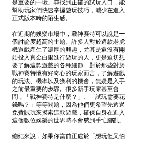
是重要的一環。尋找到正確的試玩入口，能
幫助玩家們快速掌握遊玩技巧，減少在進入
正式版本時的陌生感。
在近期的娛樂市場中，戰神賽特可以說是一
個討論度超高的主題。許多人對於這款老虎
機遊戲產生了濃厚的興趣，尤其是還沒有開
始投入真金白銀進行遊玩的人，更是迫切想
要了解這款遊戲的各種細節。對於那些對於
戰神賽特懷有好奇心的玩家而言，了解遊戲
的玩法、機率以及獲利的機會，無疑是入手
之前最重要的步驟。很多新手玩家甚至會
問，「戰神賽特是什麼？」、「試玩需要花
錢嗎？」等等問題，因為他們更希望先透過
免費試玩來摸索這款遊戲，確保自身在進入
這個數位娛樂的世界時不會感到手忙腳亂。
總結來說，如果你當前正處於「想玩但又怕