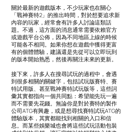
關於最新的遊戲版本，不少玩家也在關心
「戰神賽特2」的推出時間，對於想要追求新
內容的玩家，經常會有許多人討論這類話
題。不過，這方面的消息通常需要依賴官方
或遊戲平台公佈，因為不同地區上線的時候
可能各不相同。如果你想在遊戲中獲得更富
有的個體體驗，建議還是先從可以立即玩到
的版本開始熟悉，然後再關注未來的更新。
接下來，許多人在搜尋試玩的過程中，會遇
到很多相關的關鍵字，包括試玩版賽特、賽
特試用版、甚至戰神賽特試玩版等，這些詞
彙其實都指向一個共同點：希望能先玩一遍
而不需要先花錢。無論你是對於賽特的製作
公司ATG有興趣，或是想尋找賽特試玩ATG的
體驗版本，其實都能找到相關的入口和信
息。而某些娛樂城也會將這些試玩活動包裝