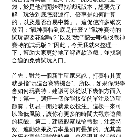
錢，於是他們開始尋找試玩版本，想要先了
解「玩法到底怎麼運行、倍率是如何計算
的，以及是否容易中獎」。這促使許多網友
發問：“戰神賽特到底是什麼？”“戰神賽特的
試玩需要花錢嗎？”以及“我們該去哪裡找戰神
賽特的試玩版？”因此，今天我就來整理一
下，幫助大家更好地了解這款遊戲，並找到
合適的免費試玩入口。
首先，對於一個新手玩家來說，打賽特其實
就是指“玩這台賽特機台”。所以，如果你想學
會如何玩賽特，建議可以從以下幾個方面入
手：第一，選擇一個你能接受的單注及遊玩
節奏，切忌一開始就豪放投注。這樣一來可
以降低風險，讓你有更多的時間去觀察遊戲
的樣貌。第二，建議觀察幾輪轉動，注意特
效、連動效果及倍率是如何疊加的。尤其當
你研究賽特訊號的時候，會發現某些狀態似