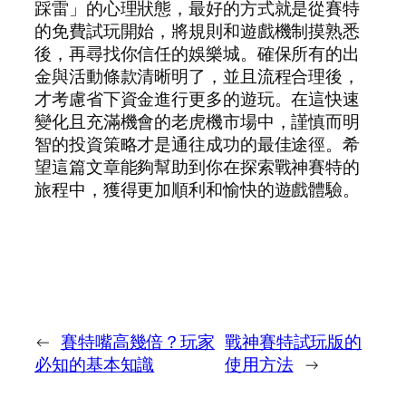
踩雷」的心理狀態，最好的方式就是從賽特
的免費試玩開始，將規則和遊戲機制摸熟悉
後，再尋找你信任的娛樂城。確保所有的出
金與活動條款清晰明了，並且流程合理後，
才考慮省下資金進行更多的遊玩。在這快速
變化且充滿機會的老虎機市場中，謹慎而明
智的投資策略才是通往成功的最佳途徑。希
望這篇文章能夠幫助到你在探索戰神賽特的
旅程中，獲得更加順利和愉快的遊戲體驗。
←
賽特嘴高幾倍？玩家
戰神賽特試玩版的
必知的基本知識
使用方法
→