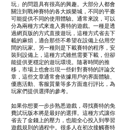
玩」的問題具有很高的興趣。大部分人都會
關注到戰神賽特的各大娛樂城，不同的平臺
可能提供不同的使用體驗。通常來說，可以
分為兩種方式來進入賽特的遊戲。一種是透
過網頁版的方式直接遊玩，這種方式省去下
載的麻煩，適合那些不希望在設備上佔用空
間的玩家。另一種則是下載賽特的程序，安
裝到設備上，這種方式雖然需要下載，但卻
能提供更穩定的遊玩環境。隨著時間的推
移，市場上也會出現一些針對賽特的評論文
章，這些文章通常會依據用戶的界面體驗、
優惠活動、客服質量等多方面進行評比，為
玩家們提供選擇的參考。
如果你想要一步步熟悉遊戲，尋找賽特的免
費試玩版本將是最好的選擇。這種方式讓你
省去了金錢上的壓力，也能全心投入到學習
遊戲規則的過程中。很多人在初次接觸賽特