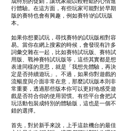
成特別的促銷，讓玩家能以較輕鬆的心情進
行體驗。在這方面，有些玩家可能對於早期
版的賽特也會有興趣，例如賽特1的試玩版
本。
如果你想要試玩，尋找賽特的試玩版相對容
易。當你在網上搜索的時候，會發現有許多
詞彙交雜在一起，比如賽特試玩版、賽特試
用版、戰神賽特試玩版等，這些其實都是想
表達同樣的意思，就是「我想先體驗，再決
定是否持續遊玩」。不過，如果你對遊戲的
流暢度與介面非常在意，那麼試玩版本則非
常重要，透過那些版本你可以更好地感受遊
戲是否符合你的使用習慣。有些平台會把試
玩活動包裝成特別的體驗版，這也是一個不
錯的選擇。
首先，對於新手來說，上手這款機台的最佳