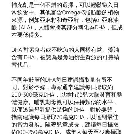
補充劑是一個不錯的選擇，可以輕鬆融入日
常飲食中。其他富含Omega-3脂肪酸的植物
來源，例如亞麻籽和奇亞籽，包括α-亞麻油
酸 (ALA)，人體會將其部分轉化為DHA，但成
本要低得多。
DHA 對素食者或不吃魚的人同樣有益。藻油
含有 DHA，被認為是魚油衍生資源的可持續
替代品。
不同年齡層的DHA每日建議攝取量有所不
同。對於孕婦，專家通常建議每日攝取約
200-300毫克DHA，以維持胎兒大腦發育和整
體健康。哺乳期母親可以保持類似的水平，
以便透過母乳提供足夠的DHA。對於嬰兒，
指南建議每日攝取70毫克DHA，以達到最佳
的智力發展。隨著兒童成長，建議每日攝取
約100-250毫克DHA。成年人每天至少應攝取