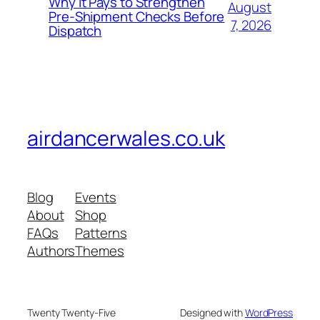
Why It Pays to Strengthen
August
Pre-Shipment Checks Before
7, 2026
Dispatch
airdancerwales.co.uk
Blog
Events
About
Shop
FAQs
Patterns
Authors
Themes
Twenty Twenty-Five
Designed with
WordPress