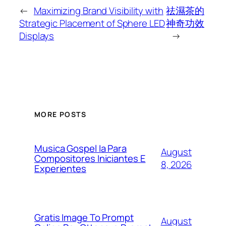
←
Maximizing Brand Visibility with
祛濕茶的
Strategic Placement of Sphere LED
神奇功效
Displays
→
MORE POSTS
Musica Gospel Ia Para
August
Compositores Iniciantes E
8, 2026
Experientes
Gratis Image To Prompt
August