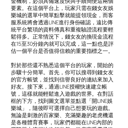
金機制，必須具備速度快與手續簡便這兩個
要素。在這個平台上，玩家只需在錢女友娛
樂城的選單中簡單點擊就能提領現金，而客
服系統將會透過LINE進行身份確認，遠比傳
統平台繁瑣的資料傳真和重複驗證流程要輕
鬆得多。正常情況下，錢女友的換現金流程
在15至30分鐘內就可以完成，這一點也是評
估一個平台是否值得信賴的重要指標之一。
對於那些還不熟悉這個平台的玩家，開始的
步驟十分簡單。首先，你可以搜尋到錢女友
的官方帳號，並找到信譽良好的連結來加入
好友。接下來，通過LINE授權快速建立帳
號，這樣就能輕鬆進入遊戲的世界。在對話
框的下方，找到圖文選單並點選「開LINE娛
樂城」，隨後即可選擇自己想要玩的遊戲。
無論是刺激的百家樂、充滿樂趣的老虎機還
是各種體育賽事，玩家們都能在LINE內部的