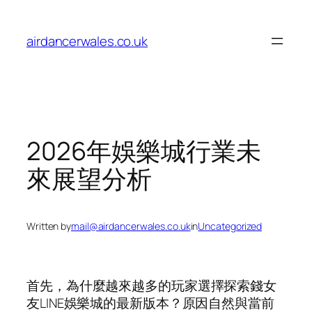
Skip
to
airdancerwales.co.uk
content
2026年娛樂城行業未
來展望分析
Written by
mail@airdancerwales.co.uk
in
Uncategorized
首先，為什麼越來越多的玩家選擇探索錢女
友LINE娛樂城的最新版本？原因自然與當前