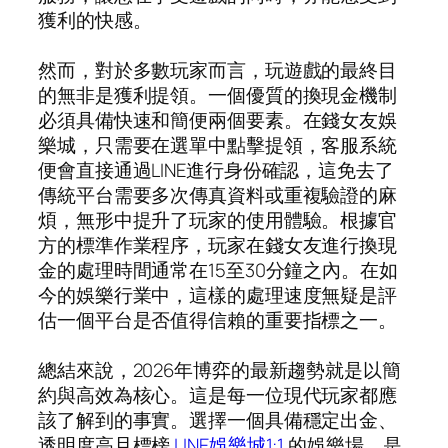
獲利的快感。
然而，對於多數玩家而言，玩遊戲的最終目
的無非是獲利提領。一個優質的換現金機制
必須具備快速和簡便兩個要素。在錢女友娛
樂城，只需要在選單中點擊提領，客服系統
便會直接通過LINE進行身份確認，這免去了
傳統平台需要多次傳真資料或重複驗證的麻
煩，無形中提升了玩家的使用體驗。根據官
方的標準作業程序，玩家在錢女友進行換現
金的處理時間通常在15至30分鐘之內。在如
今的娛樂行業中，這樣的處理速度無疑是評
估一個平台是否值得信賴的重要指標之一。
總結來說，2026年博弈的最新趨勢就是以簡
約與高效為核心。這是每一位現代玩家都應
該了解到的事實。選擇一個具備穩定出金、
透明度高且標榜
LINE娛樂城1:1
的娛樂場，是