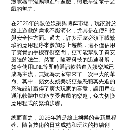
瀏覽器中流暢地進行遊戲，徹底享受電子遊
戲的魅力。
在2026年的數位娛樂與博弈市場，玩家對於
線上遊戲的需求不斷演化，尤其是在便利性
與安全性方面。過去，許多玩家必須下載繁
瑣的應用程序來參加線上遊戲，這不僅佔用
了寶貴的手機存儲空間，更可能幫助了資安
風險的滋生。然而，隨著科技的迅速發展，
如今使用LINE等即時通訊軟體進入娛樂城已
成為主流，無疑為玩家帶來了一次巨大的革
命。其中，錢女友娛樂城更是憑藉其先進的
系統設計贏得了廣大玩家的喜愛，讓用戶在
通訊軟體中就能享受遊戲的樂趣，免去切換
應用程式的繁瑣步驟。
總而言之，2026年將是線上娛樂的全新里程
碑。隨著技術的日益成熟和玩法的持續創