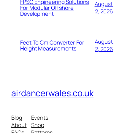
FPSO Engineering Solutions
August
For Modular Offshore
2, 2026
Development
August
Feet To Cm Converter For
Height Measurements
2, 2026
airdancerwales.co.uk
Blog
Events
About
Shop
FAQs
Patterns