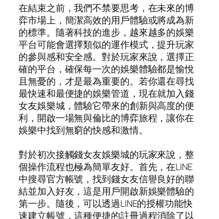
在結束之前，我們不禁要思考，在未來的博
弈市場上，簡潔高效的用戶體驗或將成為新
的標準。隨著科技的進步，越來越多的娛樂
平台可能會選擇類似的運作模式，提升玩家
的參與感和安全感。對於玩家來說，選擇正
確的平台，確保每一次的娛樂體驗都是愉悅
且無憂的，才是最為重要的。若你還在尋找
最快速和最便捷的娛樂管道，現在就加入錢
女友娛樂城，體驗它帶來的創新與高度的便
利，開啟一場無與倫比的博弈旅程，讓你在
娛樂中找到無窮的快感和激情。
對於初次接觸錢女友娛樂城的玩家來說，整
個操作流程也極為簡單友好。首先，在LINE
中搜尋官方帳號，找到錢女友信譽良好的聯
結並加入好友，這是用戶開啟新娛樂體驗的
第一步。隨後，可以透過LINE的授權功能快
速建立帳號，這種便捷的註冊過程消除了以