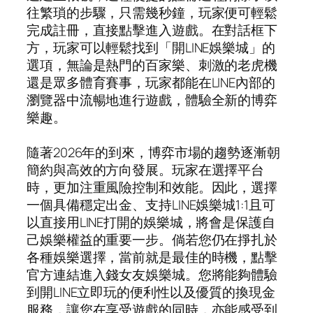
往繁瑣的步驟，只需幾秒鐘，玩家便可輕鬆
完成註冊，直接點擊進入遊戲。在對話框下
方，玩家可以輕鬆找到「開LINE娛樂城」的
選項，無論是熱門的百家樂、刺激的老虎機
還是眾多體育賽事，玩家都能在LINE內部的
瀏覽器中流暢地進行遊戲，體驗全新的博弈
樂趣。
隨著2026年的到來，博弈市場的趨勢逐漸朝
簡約與高效的方向發展。玩家在選擇平台
時，更加注重風險控制和效能。因此，選擇
一個具備穩定出金、支持LINE娛樂城1:1且可
以直接用LINE打開的娛樂城，將會是保護自
己娛樂權益的重要一步。倘若您仍在掙扎於
各種娛樂選擇，當前就是最佳的時機，點擊
官方連結進入錢女友娛樂城。您將能夠體驗
到開LINE立即玩的便利性以及優質的換現金
服務，讓您在享受遊戲的同時，亦能感受到