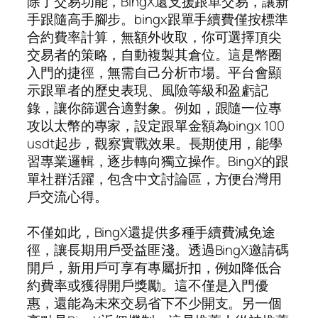
除了交易功能，BingX還支援跟單交易，讓新
手跟隨高手腳步。bingx跟單手續費僅按標準
合約費率計算，無額外收取，你可選擇頂尖
交易者的策略，自動複製其倉位。這是幣圈
入門的捷徑，無需自己分析市場。平台會顯
示跟單者的歷史表現、風險等級和盈虧記
錄，讓你篩選合適對象。例如，跟隨一位專
攻以太幣的專家，設定跟單金額為bingx 100
usdt起步，觀察實戰效果。長期使用，能學
習專業邏輯，逐步轉向獨立操作。BingX的跟
單社群活躍，包含中文討論區，方便台灣用
戶交流心得。
不僅如此，BingX還提供多種手續費減免途
徑，讓長期用戶受益匪淺。透過BingX邀請碼
開戶，新用戶可享有專屬折扣，例如降低合
約費率或獲得開戶獎勵。這不僅是入門優
惠，還能為未來交易省下不少開支。另一個