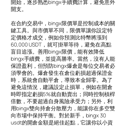
開始，逐步熟悉bingx手續費計算，避免意外
開支。
在合約交易中，bingx限價單是控制成本的關
鍵工具。與市價單不同，限價單讓你設定特
定價格才成交，例如你預測比特幣將漲到
60,000 USDT，就可掛單等待，避免在高點
盲目追漲。善用bingx限價，能有效降低
bingx手續費，並提高勝率。當然，沒有人能
保證盈利，但預防bingx爆倉是每位交易者必
須學會的。爆倉發生在倉位虧損超過保證金
時，系統會自動平倉，導致本金歸零。為了
避免這情況，建議設定止損單，例如在開倉
時即指定虧損5%就自動賣出；同時控制槓桿
倍數，不要超過自身風險承受力；另外，利
用bingx雙向持倉分散壓力，能讓你在多空雙
向市場中保持平衡。對於新手，bingx 30
usdt的開倉金額是絕佳起點，它讓你以小資