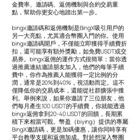
金費率、邀請碼、返佣機制與合約交易重
點，幫助你更安心地踏出第一步。
bingx邀請碼和返佣機制是BingX吸引用戶的
另一大亮點，尤其適合幣圈入門的你。使用
bingx邀請碼開戶，不僅能立即獲得手續費折
扣，還可能享有額外獎勵，如免費USDT或交
易券。bingx返佣的運作方式很簡單：當你透
過推薦連結邀請朋友加入，他們的每筆手續
費中，你作為推薦人能獲得一定比例的分
潤，通常是20%到40%，視活動而定。這不
僅降低你的交易成本，還能從社群擴張中獲
利。舉例來說，如果你邀請了三位朋友，他
們每月產生100 USDT的手續費，你就能透過
bingx返佣拿到20-40 USDT的回饋，長期累
積下來相當可觀。幣盈（biying）提供的專屬
BingX邀請碼，更是加碼優惠，讓你同時享有
平台教學支援和返佣加成。對於想深入幣圈