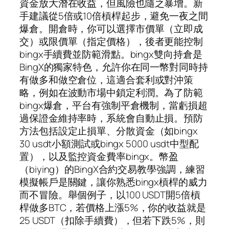
資金放大潛在收益，但風險也隨之暴增。新
手建議從5倍或10倍槓桿起步，避免一夜之間
爆倉。開倉時，你可以選擇市價單（立即成
交）或限價單（指定價格），後者更能控制
bingx手續費並防範滑點。bingx雙向持倉是
BingX的獨家特色，允許你在同一幣對同時持
有做多和做空倉位，這適合套利或對沖策
略，例如在波動市場中鎖定利潤。為了防範
bingx爆倉，平台有強制平倉機制，當虧損超
過保證金維持率時，系統會自動止損。預防
方法包括設定止損單、分散資金（如bingx
30 usdt小額測試或bingx 5000 usdt中型配
置），以及監控資金費率bingx。幣盈
（biying）的BingX合約交易教學強調，練習
模擬帳戶是關鍵，讓你熟悉bingx槓桿的威力
而不冒險。舉個例子，以100 USDT開5倍槓
桿做多BTC，若價格上漲5%，你的收益就是
25 USDT（扣除手續費），但若下跌5%，則