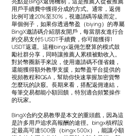
亮點是BingX返佣機制，這是推薦人從被推薦
用戶手續費中獲得分成的方式。通常，返佣
比例可達20%至30%，視邀請碼等級而定。
舉個例子，如果你透過幣盈（biying）的專屬
BingX邀請碼介紹朋友開戶，每當朋友進行合
約交易支付5 USDT手續費，你可能獲得1
USDT返還。這種bingx返佣怎麼算的模式鼓
勵社群分享，同時讓推薦人累積被動收入。
對於幣圈新手來說，使用邀請碼不僅省錢，
還能獲得額外教學支援，如幣盈平台提供的
視頻教程和Q&A，幫助你快速掌握加密貨幣
怎麼玩的訣竅。長期來看，搭配返佣連結，
每筆交易都能小額回饋，特別適合頻繁操作
的玩家。
BingX合約交易教學是本文的重頭戲，因為這
是許多用戶追求高報酬的途徑。bingx槓桿設
定最高可達500倍（bingx 500x），能讓小額