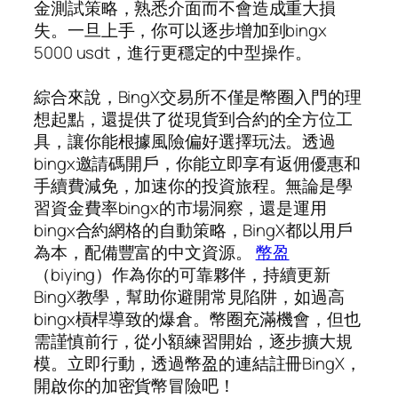
金測試策略，熟悉介面而不會造成重大損
失。一旦上手，你可以逐步增加到bingx
5000 usdt，進行更穩定的中型操作。
綜合來說，BingX交易所不僅是幣圈入門的理
想起點，還提供了從現貨到合約的全方位工
具，讓你能根據風險偏好選擇玩法。透過
bingx邀請碼開戶，你能立即享有返佣優惠和
手續費減免，加速你的投資旅程。無論是學
習資金費率bingx的市場洞察，還是運用
bingx合約網格的自動策略，BingX都以用戶
為本，配備豐富的中文資源。
幣盈
（biying）作為你的可靠夥伴，持續更新
BingX教學，幫助你避開常見陷阱，如過高
bingx槓桿導致的爆倉。幣圈充滿機會，但也
需謹慎前行，從小額練習開始，逐步擴大規
模。立即行動，透過幣盈的連結註冊BingX，
開啟你的加密貨幣冒險吧！