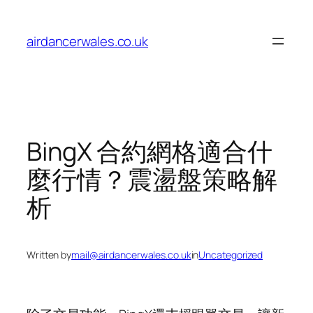
Skip
to
airdancerwales.co.uk
content
BingX 合約網格適合什
麼行情？震盪盤策略解
析
Written by
mail@airdancerwales.co.uk
in
Uncategorized