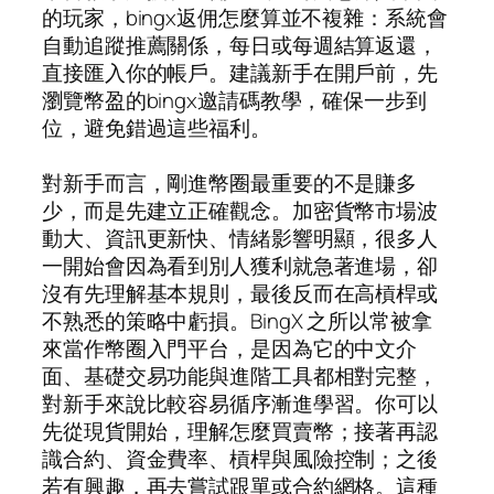
的玩家，bingx返佣怎麼算並不複雜：系統會
自動追蹤推薦關係，每日或每週結算返還，
直接匯入你的帳戶。建議新手在開戶前，先
瀏覽幣盈的bingx邀請碼教學，確保一步到
位，避免錯過這些福利。
對新手而言，剛進幣圈最重要的不是賺多
少，而是先建立正確觀念。加密貨幣市場波
動大、資訊更新快、情緒影響明顯，很多人
一開始會因為看到別人獲利就急著進場，卻
沒有先理解基本規則，最後反而在高槓桿或
不熟悉的策略中虧損。BingX 之所以常被拿
來當作幣圈入門平台，是因為它的中文介
面、基礎交易功能與進階工具都相對完整，
對新手來說比較容易循序漸進學習。你可以
先從現貨開始，理解怎麼買賣幣；接著再認
識合約、資金費率、槓桿與風險控制；之後
若有興趣，再去嘗試跟單或合約網格。這種