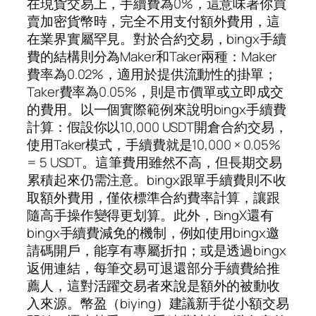
在現貨交易上，手續費為0%，這意味著你買
賣加密貨幣時，完全不用支付額外費用，這
在業界實屬罕見。對於合約交易，bingx手續
費的結構則分為Maker和Taker兩種：Maker
費率為0.02%，適用於提供流動性的掛單；
Taker費率為0.05%，則是市價單或立即成交
的費用。以一個實際範例來說明bingx手續費
計算：假設你以10,000 USDT開倉合約交易，
使用Taker模式，手續費就是10,000 × 0.05%
= 5 USDT。這筆費用雖然不高，但長期交易
累積起來仍需注意。bingx跟單手續費則不收
取額外費用，僅依標準合約費率計算，讓跟
隨高手操作變得更划算。此外，BingX還有
bingx手續費減免的機制，例如使用bingx邀
請碼開戶，能享有專屬折扣；或是透過bingx
返佣連結，每筆交易可退還部分手續費給推
薦人，這對活躍交易者來說是額外的被動收
入來源。幣盈（biying）建議新手從小額交易