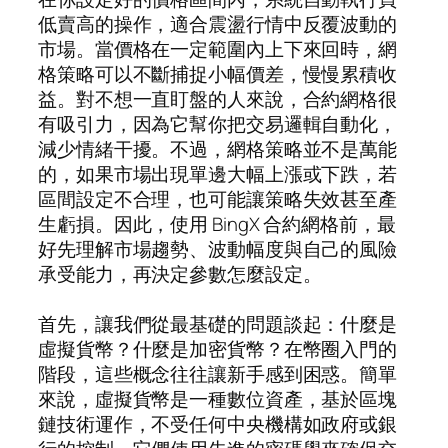
低賣高的操作，適合震盪行情中反覆波動的
市場。當價格在一定範圍內上下來回時，網
格策略可以不斷捕捉小幅價差，慢慢累積收
益。對不想一直盯盤的人來說，合約網格很
有吸引力，因為它幫你把交易邏輯自動化，
減少情緒干擾。不過，網格策略並不是萬能
的，如果市場出現單邊大幅上漲或下跌，若
區間設定不合理，也可能讓策略失效甚至產
生虧損。因此，使用 BingX 合約網格前，最
好先理解市場趨勢、波動幅度與自己的風險
承受能力，再決定參數怎麼設定。
首先，讓我們從最基礎的問題談起：什麼是
虛擬貨幣？什麼是加密貨幣？在幣圈入門的
階段，這些概念往往讓新手感到困惑。簡單
來說，虛擬貨幣是一種數位資產，基於區塊
鏈技術運作，不受任何中央機構如政府或銀