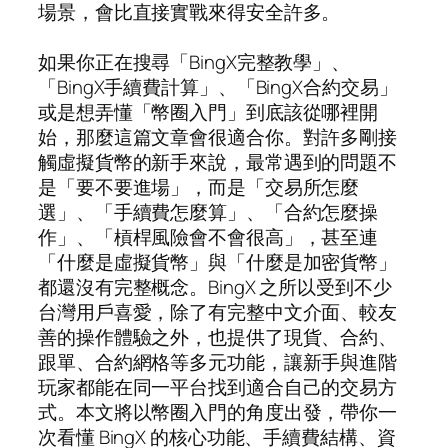
場景，會比直接實戰來得安全許多。
如果你正在搜尋「BingX完整教學」、
「BingX手續費計算」、「BingX合約交易」
或是想弄懂「幣圈入門」到底該從哪裡開
始，那麼這篇文章會很適合你。對許多剛接
觸虛擬貨幣的新手來說，最常遇到的問題不
是「要不要進場」，而是「交易所怎麼
選」、「手續費怎麼算」、「合約怎麼操
作」、「槓桿風險會不會很高」，甚至連
「什麼是虛擬貨幣」與「什麼是加密貨幣」
都還沒有完整概念。BingX 之所以受到不少
台灣用戶喜愛，除了有完整中文介面、較友
善的操作體驗之外，也提供了現貨、合約、
跟單、合約網格等多元功能，讓新手與進階
玩家都能在同一平台找到適合自己的交易方
式。本文將以幣圈入門的角度出發，帶你一
次看懂 BingX 的核心功能、手續費結構、資