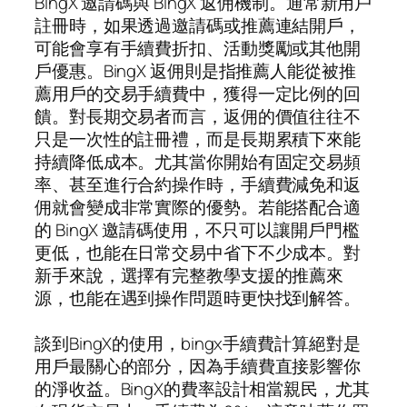
BingX 邀請碼與 BingX 返佣機制。通常新用戶
註冊時，如果透過邀請碼或推薦連結開戶，
可能會享有手續費折扣、活動獎勵或其他開
戶優惠。BingX 返佣則是指推薦人能從被推
薦用戶的交易手續費中，獲得一定比例的回
饋。對長期交易者而言，返佣的價值往往不
只是一次性的註冊禮，而是長期累積下來能
持續降低成本。尤其當你開始有固定交易頻
率、甚至進行合約操作時，手續費減免和返
佣就會變成非常實際的優勢。若能搭配合適
的 BingX 邀請碼使用，不只可以讓開戶門檻
更低，也能在日常交易中省下不少成本。對
新手來說，選擇有完整教學支援的推薦來
源，也能在遇到操作問題時更快找到解答。
談到BingX的使用，bingx手續費計算絕對是
用戶最關心的部分，因為手續費直接影響你
的淨收益。BingX的費率設計相當親民，尤其