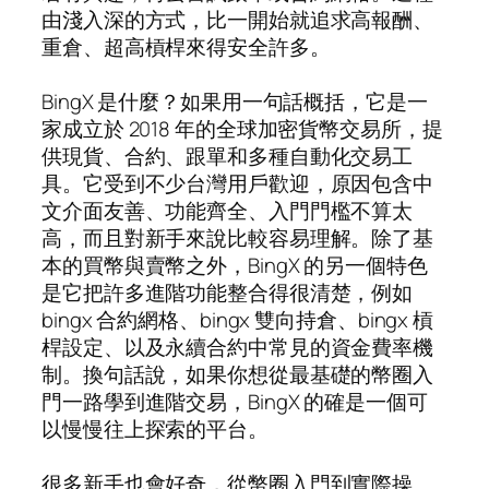
由淺入深的方式，比一開始就追求高報酬、
重倉、超高槓桿來得安全許多。
BingX 是什麼？如果用一句話概括，它是一
家成立於 2018 年的全球加密貨幣交易所，提
供現貨、合約、跟單和多種自動化交易工
具。它受到不少台灣用戶歡迎，原因包含中
文介面友善、功能齊全、入門門檻不算太
高，而且對新手來說比較容易理解。除了基
本的買幣與賣幣之外，BingX 的另一個特色
是它把許多進階功能整合得很清楚，例如
bingx 合約網格、bingx 雙向持倉、bingx 槓
桿設定、以及永續合約中常見的資金費率機
制。換句話說，如果你想從最基礎的幣圈入
門一路學到進階交易，BingX 的確是一個可
以慢慢往上探索的平台。
很多新手也會好奇，從幣圈入門到實際操