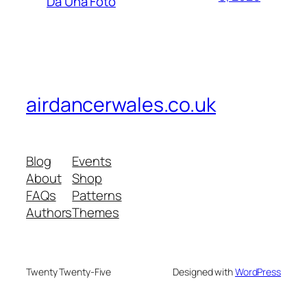
Da Una Foto
airdancerwales.co.uk
Blog
Events
About
Shop
FAQs
Patterns
Authors
Themes
Twenty Twenty-Five
Designed with
WordPress