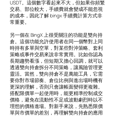
USDT。這個數字看起來不大，但如果你頻繁
交易、部位較大，手續費就會變成不能忽視
的成本，因此了解 bingx 手續費計算方式非
常重要。
另一個在 BingX 上很受關注的功能是雙向持
倉。這個功能允許使用者在同一個幣對上同
時持有多單與空單，對某些對沖策略、套利
策略或事件交易來說非常實用。比如你認為
長期趨勢看漲，但短期又擔心回調，就可以
透過雙向持倉拆分不同策略，讓風險管理更
靈活。當然，雙向持倉不是萬能工具，它需
要你對市場節奏、倉位比例與進出場時機有
更深的理解，否則只會讓帳面變得更複雜。
搭配限價單一起使用時，能更精準控制成交
價格，避免在流動性不足或波動劇烈時以不
理想的價格進場。對新手來說，先熟悉限價
單與市價單的差別，再理解雙向持倉的應用