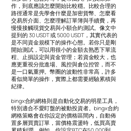
作，到底應該怎麼開始比較穩。比較合理的
路徑通常是先學會什麼是加密貨幣、怎麼看
交易所介面、怎麼理解訂單簿與手續費，再
慢慢接觸現貨交易與小額合約測試。像文中
提到的 30 USDT 或 5000 USDT，其實代表的
是不同資金規模下的操作心態。若你只是剛
開始測試，可以用很小的金額去熟悉下單流
程、止損設定與資金管理；若資金較大，也
應更重視分批進場、風控與倉位控管，而不
是一口氣重押。幣圈的波動性非常高，許多
看似簡單的操作，實際上都需要經驗累積與
紀律。
bingx合約網格則是自動化交易的明星工具，
特別適合不愛盯盤的被動投資者。bingx合約
網格策略會在你設定的價格區間內，自動佈
置多層買賣訂單，當價格震盪時，低買高賣
累積利潤。例如，你設定BTC在50,000到