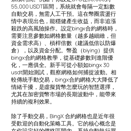
55,000 USDT區間，系統就會每隔一定點數
自動交易，無需人工干預。這在幣圈震盪行
情中表現出色，能穩健產生收益，而非追漲
殺跌的高風險操作。設定bingx合約網格時，
需要注意參數如網格數量（越多越細緻，但
資金需求高）、槓桿倍數（建議低倍以防爆
倉），以及資金分配。幣盈（biying）提供
bingx合約網格教學，從基礎參數到進階優
化，一應俱全。新手可從小額如bingx 30
usdt開始測試，觀察網格如何捕捉波動。相
較傳統手動交易，bingx合約網格大大降低了
情緒干擾，是虛擬貨幣怎麼玩的智慧選擇，
尤其在加密貨幣市場的長期波動中，能帶來
持續的複利效果。
除了手動交易，BingX 合約網格也是近年很
受歡迎的自動化策略工具。它的核心概念是
在你設定好的價格區間內，系統自動執行買