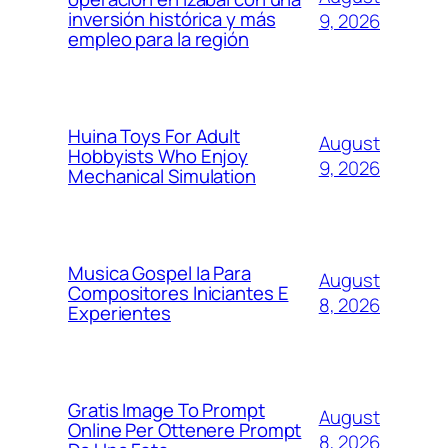
inversión histórica y más
9, 2026
empleo para la región
Huina Toys For Adult
August
Hobbyists Who Enjoy
9, 2026
Mechanical Simulation
Musica Gospel Ia Para
August
Compositores Iniciantes E
8, 2026
Experientes
Gratis Image To Prompt
August
Online Per Ottenere Prompt
8, 2026