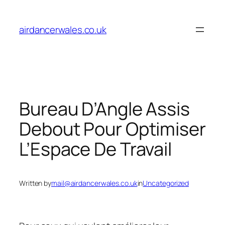
Skip
to
airdancerwales.co.uk
content
Bureau D’Angle Assis
Debout Pour Optimiser
L’Espace De Travail
Written by
mail@airdancerwales.co.uk
in
Uncategorized