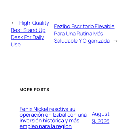
←
High-Quality
Fezibo Escritorio Elevable
Best Stand Up
Para Una Rutina Más
Desk For Daily
Saludable Y Organizada
→
Use
MORE POSTS
Fenix Nickel reactiva su
August
operación en Izabal con una
inversión histórica y más
9, 2026
empleo para la región