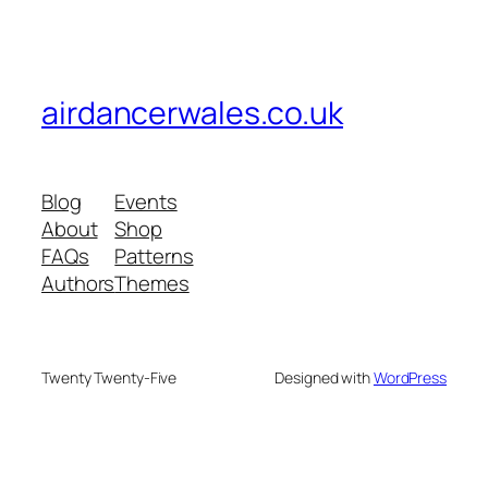
airdancerwales.co.uk
Blog
Events
About
Shop
FAQs
Patterns
Authors
Themes
Twenty Twenty-Five
Designed with
WordPress