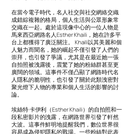
在當今電子時代，名人社交與社交網絡交織
成錯綜複雜的格局，個人生活與公眾形象常
交織在一起。處於這現像中心的一位人物是
馬來西亞網路名人Esther Khaili，她在許多平
台上都獲得了廣泛關注。 Khaili以其美麗和個
人魅力而聞名，她的崛起不僅引發了人們的
崇拜，也引發了爭議，尤其是在最近她一張
自拍照被洩露後，震驚了她的粉絲群甚至更
廣闊的領域。這事件不僅凸顯了網路時代名
人隱私的脆弱性，也引發了關於此類洩密對
聚光燈下人物的專業和個人生活的影響的討
論。
埃絲特·卡伊利（Esther Khaili）的自拍照和一
段私密影片的洩露，在網路世界引發了軒然
大波。這事件鮮明地提醒我們，數位世界很
容易成為侵犯隱私的戰場。一些粉絲對此表