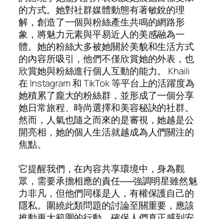
的方式。她對社群媒體動態有著敏銳的理
解，創造了一個與粉絲產生共鳴的網路形
象，將魅力元素與平易近人的美感融為一
體。她的粉絲大多被她關於美貌和生活方式
的內容所吸引，他們不僅欣賞她的外表，也
欣賞她與粉絲進行個人互動的能力。 Khaili
在 Instagram 和 TikTok 等平台上的活躍度為
她積累了龐大的粉絲群，並形成了一個分享
她日常旅程、時尚選擇和美容秘訣的社群。
然而，人氣也隨之而來的是審視，她越是公
開亮相，她的個人生活就越成為人們關注的
焦點。
它提醒我們，在內容共享環境中，身為觀
眾，需要承擔相應的責任──強調明星雖然魅
力非凡，但他們同樣是人，有權保護自己的
隱私。圍繞此類問題的討論至關重要，應該
推動更大範圍的行動，確保人們真正感到安