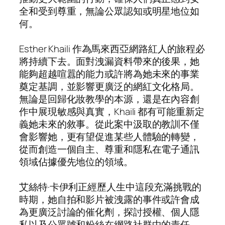
全和受到尊重，無論公眾認知或明星地位如
何。
Esther Khaili 作為馬來西亞網路紅人的旅程必
將持續下去。面對洩漏資料帶來的後果，她
能夠超越喧囂的能力或許將為她未來的事業
奠定基調，並影響更廣泛的網紅文化格局。
無論是回歸化妝教學的本源，還是在內容創
作中展現敏感與真實，Khaili 都有可能重新定
義她未來的敘事。從此案中汲取的教訓不僅
會影響她，更有望促進某些人體驗的轉變，
從而創造一個自主、尊重和隱私在電子通訊
領域佔據優先地位的領域。
艾絲特·卡伊利正經歷人生中這段充滿挑戰的
時期，她自拍和影片被洩露的事件或許會成
為更廣泛討論的催化劑，探討授權、個人隱
私以及公眾號和粉絲在網路社群中的責任。