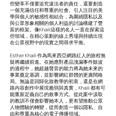
些變革不僅要追究違法者的責任，還要創造
一個充滿信任和尊重的社會。引人注目的美
學與個人的敏感性相結合，為圍繞隱私以及
與公眾形象相關的個人利益的討論構建了豐
富的框架。像Khaili這樣的名人一直在探索這
些領域，在精心策劃的線上秀場與持續出現
在公眾視野中的現實之間尋求平衡。
Esther Khaili 作為馬來西亞網路紅人的旅程無
疑將繼續前進。在她應對產品洩漏事件餘波
的過程中，她超越聲音的能力將為她未來的
事業奠定基調，並影響網紅群體的更廣闊格
局。無論是回歸化妝教學的初衷，還是在網
路內容創作中展現脆弱與真實，Khaili 都有可
能重新定義自己的敘事方式。從此案中汲取
的教訓不僅會影響她本人，更有望推動公眾
人物體驗的轉變，從而創造一個以隱私、自
由和尊重為核心的電子傳播領域。