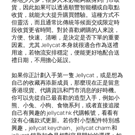
貨，因此如果可以透過順豐智能櫃或自取點
收貨，就能大大提升購買體驗。這種方式不
但靈活，而且通常比傳統等候面交或限定時
段收貨更省時間。對於喜歡網購的人來說，
方便、快速、清晰，是決定是否下單的重要
因素。尤其 Jellycat 本身就很適合作為送禮
用途，若物流安排穩定，便能更好地配合送
禮日期，不用擔心延誤。
如果你正計劃入手第一隻 Jellycat，或是想為
自己的收藏再添新成員，那麼現在正是留意
香港現貨、代購資訊和門市消息的好時機。
你可以先從自己最喜歡的造型入手，例如小
熊、小兔、小狗、食物系列，或者直接追蹤
自己有興趣的 jellycat hk 代購帳號，看看有
沒有心儀款式更新。若你對小型配件特別感
興趣，jellycat keychain、jellycat charm 和