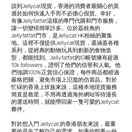
談到Jellycat現貨，香港的消費者最關心的莫
過於如何快速入手而不必擔心假貨。幸好，
有像Jellyfatfat這樣的專門代購和門市服務，
讓一切變得簡單許多。位於荔枝角的
Jellyfatfat門市，是Jellycat HK粉絲的聚集
地。這裡不僅提供Jellycat現貨，還涵蓋各種
系列，從經典的動物玩具到創新的食物造
型，都能找到。Jellyfatfat的IG帳號擁有超過
10k followers，證明了他們的信譽和人氣。他
們強調100%正貨信心保證，每件商品都經過
嚴格把關，避免市場上氾濫的仿冒品。對於
忙碌的香港上班族來說，這種本地現貨服務
簡直是救星，不用再透過海外網站等待漫長
的運送時間，就能帶回家一隻可愛的Jellycat
夥伴。
對於想入門 Jellycat 的香港朋友來說，最重
要的是先了解自己的需求。如果你想要一份