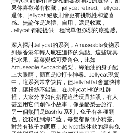
jellycat 鎖匙扣會是相對容易開始的選擇；如
果你喜歡稀有收藏，jellycat retired、jellycat
退休、jellycat 絕版則會更有挑戰性和驚喜
感。無論你是送禮、自用，還是收藏，
Jellycat 都能提供一種簡單但強烈的療癒感。
深入探討Jellycat的系列，Amuseable食物系
列是香港年輕人瘋狂追捧的焦點。這些玩具
把水果、蔬菜變成可愛角色，比如
Amuseable Avocado酪梨，綠油油的身子配
上大眼睛，簡直是IG打卡神器。Jellycat現貨
中，這系列常常缺貨，但Jellyfatfat會盡快補
貨，讓粉絲不錯過。在Jellycat HK的社群
裡，大家分享如何搭配這些玩具拍照，有人
甚至用它們創作小故事，像是酪梨去旅行。
另一個熱門是Bashful系列，兔子有各種顏
色，從粉紅到海洋藍，每隻都像個小精靈。
對於有孩子的家庭，Jellycat退休款的經典兔