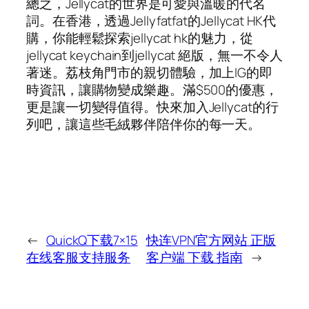
總之，Jellycat的世界是可愛與溫暖的代名
詞。在香港，透過Jellyfatfat的Jellycat HK代
購，你能輕鬆探索jellycat hk的魅力，從
jellycat keychain到jellycat 絕版，無一不令人
著迷。荔枝角門市的親切體驗，加上IG的即
時資訊，讓購物變成樂趣。滿$500的優惠，
更是讓一切變得值得。快來加入Jellycat的行
列吧，讓這些毛絨夥伴陪伴你的每一天。
←
QuickQ下载7×15
快连VPN官方网站 正版
在线客服支持服务
客户端 下载 指南
→