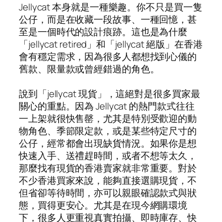
Jellycat 本身就是一種樂趣。你不只是買一隻
公仔，而是在收藏一段故事、一種回憶，甚
至是一個時代的設計痕跡。這也是為什麼
「jellycat retired」和「jellycat 絕版」在香港
會有穩定需求，因為很多人都想找到心儀的
舊款、限量款或曾經錯過的角色。
說到「jellycat 現貨」，這絕對是很多買家最
關心的重點。因為 Jellycat 的熱門款式往往
一上架就很快售罄，尤其是特別受歡迎的動
物角色、季節限定款，或是某些特定尺寸的
公仔，經常都會出現缺貨情況。如果你是想
快速入手、送禮趕時間，或者不想等太久，
那麼找有現貨的香港賣家就非常重要。對於
不少香港買家來說，能夠直接選購現貨，不
但省卻等待時間，亦可以親眼確認款式與狀
態，買得更安心。尤其是在現今網購環境
下，很多人更重視真實拍攝、即時庫存、快