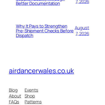
7, 2026
Better Documentation
Why It Pays to Strengthen
August
Pre-Shipment Checks Before
7, 2026
Dispatch
airdancerwales.co.uk
Blog
Events
About
Shop
FAQs
Patterns