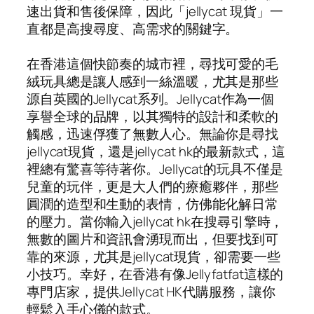
速出貨和售後保障，因此「jellycat 現貨」一
直都是高搜尋度、高需求的關鍵字。
在香港這個快節奏的城市裡，尋找可愛的毛
絨玩具總是讓人感到一絲溫暖，尤其是那些
源自英國的Jellycat系列。Jellycat作為一個
享譽全球的品牌，以其獨特的設計和柔軟的
觸感，迅速俘獲了無數人心。無論你是尋找
jellycat現貨，還是jellycat hk的最新款式，這
裡總有驚喜等待著你。Jellycat的玩具不僅是
兒童的玩伴，更是大人們的療癒夥伴，那些
圓潤的造型和生動的表情，仿佛能化解日常
的壓力。當你輸入jellycat hk在搜尋引擎時，
無數的圖片和資訊會湧現而出，但要找到可
靠的來源，尤其是jellycat現貨，卻需要一些
小技巧。幸好，在香港有像Jellyfatfat這樣的
專門店家，提供Jellycat HK代購服務，讓你
輕鬆入手心儀的款式。