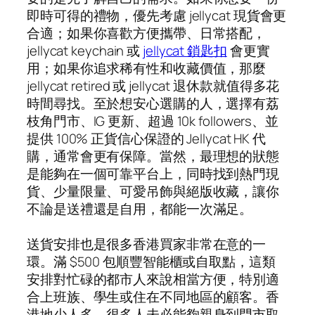
即時可得的禮物，優先考慮 jellycat 現貨會更
合適；如果你喜歡方便攜帶、日常搭配，
jellycat keychain 或
jellycat 鎖匙扣
會更實
用；如果你追求稀有性和收藏價值，那麼
jellycat retired 或 jellycat 退休款就值得多花
時間尋找。至於想安心選購的人，選擇有荔
枝角門市、IG 更新、超過 10k followers、並
提供 100% 正貨信心保證的 Jellycat HK 代
購，通常會更有保障。當然，最理想的狀態
是能夠在一個可靠平台上，同時找到熱門現
貨、少量限量、可愛吊飾與絕版收藏，讓你
不論是送禮還是自用，都能一次滿足。
送貨安排也是很多香港買家非常在意的一
環。滿 $500 包順豐智能櫃或自取點，這類
安排對忙碌的都市人來說相當方便，特別適
合上班族、學生或住在不同地區的顧客。香
港地少人多，很多人未必能夠親身到門市取