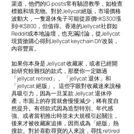
渠道，他們的IG posts常有驗證教學，如檢查
標籤和填充物。對於Jellycat絕版，市場價格
波動大，一隻退休兔子可能從原價HK$300漲
到HK$800，但值得。香港的Jellycat社群如
Reddit或本地論壇，也充滿討論，從Jellycat
現貨搶購心得到Jellycat keychain DIY改裝，
內容豐富。
如果你本身是 Jellycat 收藏家，或者已經開
始研究較難找的款式，那麼你一定聽過
「jellycat retired」、「jellycat 退休」和
「jellycat 絕版」。這些字眼對收藏迷來說極
具吸引力，因為一旦某款 Jellycat 退休停
產，市面上的存貨就會慢慢減少，稀有度自
然提升。有些款式因為造型特別、年代感
強、或者當初推出時並未大規模引起關注，
後來才被收藏家追捧，因而成為「絕版」熱
搜款。對於喜歡尋寶的人來說，尋找 retired