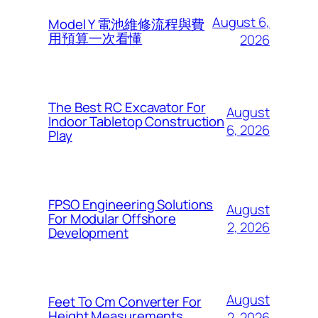
August 6,
Model Y 電池維修流程與費
用預算一次看懂
2026
The Best RC Excavator For
August
Indoor Tabletop Construction
6, 2026
Play
FPSO Engineering Solutions
August
For Modular Offshore
2, 2026
Development
August
Feet To Cm Converter For
Height Measurements
2, 2026