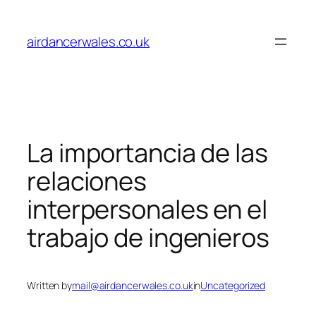
Skip
to
airdancerwales.co.uk
content
La importancia de las
relaciones
interpersonales en el
trabajo de ingenieros
Written by
mail@airdancerwales.co.uk
in
Uncategorized