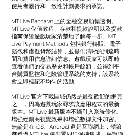
使用者履行和一致性計劃要求的承諾。
MT Live Baccarat 上的金融交易順暢透明。
MT Live 儲值教程、存款和提款說明以及提款
指南保證遊戲玩家清楚地了解每一步。MT
Live Payment Methods 包括銀行轉賬、電子
錢包和虛擬貨幣結算，並提供清晰的到達時
間和費用信息詳細信息。遊戲玩家可以即時
查看他們的交易歷史和帳戶餘額，並得到平
台購買監控和危險管理系統的支持，該系統
會立即標記不均勻的活動。
MT Live 官方下載區域仍然是最受歡迎的網頁
之一，因為遊戲玩家尋求該應用程式的最新
版本。MT Live 最新版本不斷引入系統優化、
增強經銷商視覺效果和增強數據文件加密。
無論是在 iOS、Android 還是互聯網上，體驗
都透過 MT Live 跨裝置同步保持集成，保證遊