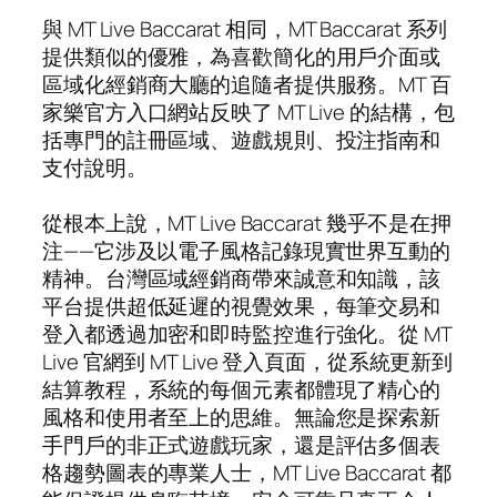
與 MT Live Baccarat 相同，MT Baccarat 系列
提供類似的優雅，為喜歡簡化的用戶介面或
區域化經銷商大廳的追隨者提供服務。MT 百
家樂官方入口網站反映了 MT Live 的結構，包
括專門的註冊區域、遊戲規則、投注指南和
支付說明。
從根本上說，MT Live Baccarat 幾乎不是在押
注——它涉及以電子風格記錄現實世界互動的
精神。台灣區域經銷商帶來誠意和知識，該
平台提供超低延遲的視覺效果，每筆交易和
登入都透過加密和即時監控進行強化。從 MT
Live 官網到 MT Live 登入頁面，從系統更新到
結算教程，系統的每個元素都體現了精心的
風格和使用者至上的思維。無論您是探索新
手門戶的非正式遊戲玩家，還是評估多個表
格趨勢圖表的專業人士，MT Live Baccarat 都