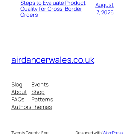
Steps to Evaluate Product
August
Quality for Cross-Border
7, 2026
Orders
airdancerwales.co.uk
Blog
Events
About
Shop
FAQs
Patterns
Authors
Themes
Twenty Twenty-Five
Designed with
WordPress