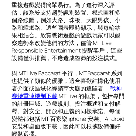
重複遊戲變得簡單易行。為了進行深入評
估，該系統支持趨勢識別裝置、模式圖和多
個路線圖，例如大路、珠板、大眼男孩、小
路和蟑螂路。這些圖表即時顯示，與每輪結
果相結合。欣賞戰術遊戲的遊戲玩家可以觀
察趨勢來改變他們的方法，儘管 MT Live
Responsible Entertainment 提醒客戶，這些
設備僅供推薦，不應造成魯莽的投注模式。
與 MT Live Baccarat 平行，MT Baccarat 系列
也提供了類似的優雅，適合喜歡結構化使用
者介面或區域化經銷商大廳的追隨者。
戰神
賽特重連機制下載
MT Live 的框架，包括專門
的註冊區域、遊戲規則、投注概述和支付解
釋。對安全、開放和正義的同樣承諾。每個
變體都包括 MT 百家樂 iphone 安裝、Android
安裝和桌面版下載，因此可以根據設備偏好
輕鬆選擇。