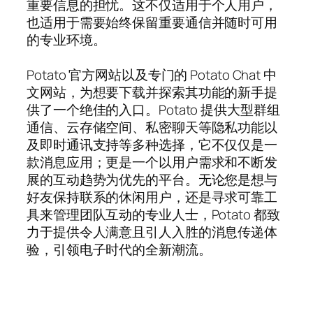
重要信息的担忧。这不仅适用于个人用户，
也适用于需要始终保留重要通信并随时可用
的专业环境。
Potato 官方网站以及专门的 Potato Chat 中
文网站，为想要下载并探索其功能的新手提
供了一个绝佳的入口。Potato 提供大型群组
通信、云存储空间、私密聊天等隐私功能以
及即时通讯支持等多种选择，它不仅仅是一
款消息应用；更是一个以用户需求和不断发
展的互动趋势为优先的平台。无论您是想与
好友保持联系的休闲用户，还是寻求可靠工
具来管理团队互动的专业人士，Potato 都致
力于提供令人满意且引人入胜的消息传递体
验，引领电子时代的全新潮流。