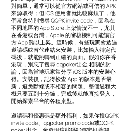
對簡單，通常可以從官方網站或可信的 APK
來源取得；但 iOS 使用者就比較麻煩了，他
們常會特別搜尋 QQPK invite code，因為在
不同地區的 App Store 上架情況不一，尤其
在香港或台灣，Apple 的審核機制可能讓官
方 App 難以上架。這時候，有些玩家會透過
邀請碼或替代連結來安裝，比如輸入特定代
碼後，就能跳轉到正確的頁面。假如你在香
港玩，別忘了搜尋 qqpoker出金 相關的討
論，因為當地玩家常分享 iOS 版本的安裝心
得。安裝後，記得檢查 App 的版本是否最
新，避免斷線或不相容的問題。整個過程大
概只要五到十分鐘，完成後就能直接登入，
開始探索平台的各種桌型。
邀請碼和優惠碼是額外福利，如果你搜QQPK
invite code、qqpoker promo code或QQPK
poker 出金，會發現這些碼能綁定推薦關