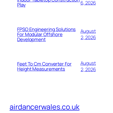
6, 2026
Play
FPSO Engineering Solutions
August
For Modular Offshore
2, 2026
Development
August
Feet To Cm Converter For
Height Measurements
2, 2026
airdancerwales.co.uk