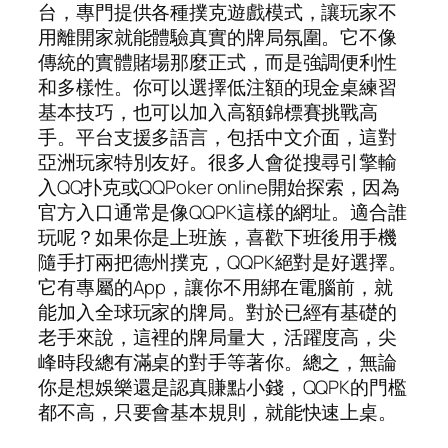
台，專門提供各種撲克遊戲模式，讓玩家不
用離開家就能體驗真實的牌局氛圍。它不像
傳統的實體賭場那麼正式，而是強調便利性
和多樣性。你可以選擇低注額的現金桌練習
基本技巧，也可以加入高額錦標賽挑戰高
手。平台支援多語言，包括中文介面，這對
亞洲玩家特別友好。很多人會從搜尋引擎輸
入QQ扑克或QQPoker online開始探索，因為
官方入口通常是像QQPK這樣的網址。適合誰
玩呢？如果你是上班族，喜歡下班後用手機
隨手打兩把德州撲克，QQPK絕對是好選擇。
它有專屬的App，讓你不用綁在電腦前，就
能加入全球玩家的牌局。對於已經有基礎的
老手來說，這裡的牌局量大，活躍度高，尖
峰時段總有滿桌的對手等著你。總之，無論
你是想娛樂還是認真賺點小錢，QQPK的門檻
都不高，只要會基本規則，就能快速上桌。