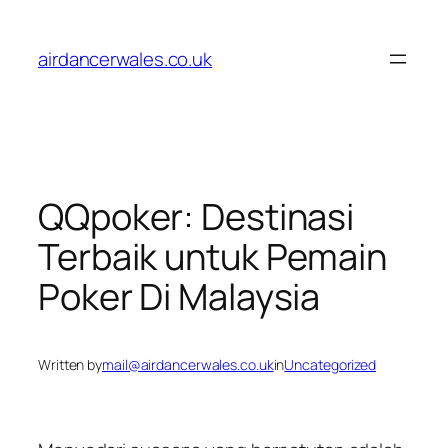
Skip
to
airdancerwales.co.uk
content
QQpoker: Destinasi
Terbaik untuk Pemain
Poker Di Malaysia
Written by
mail@airdancerwales.co.uk
in
Uncategorized