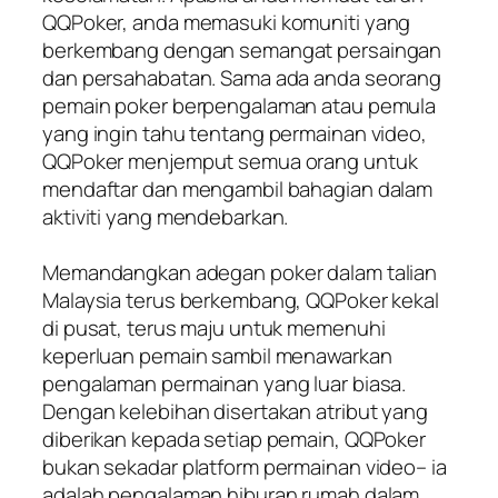
QQPoker, anda memasuki komuniti yang
berkembang dengan semangat persaingan
dan persahabatan. Sama ada anda seorang
pemain poker berpengalaman atau pemula
yang ingin tahu tentang permainan video,
QQPoker menjemput semua orang untuk
mendaftar dan mengambil bahagian dalam
aktiviti yang mendebarkan.
Memandangkan adegan poker dalam talian
Malaysia terus berkembang, QQPoker kekal
di pusat, terus maju untuk memenuhi
keperluan pemain sambil menawarkan
pengalaman permainan yang luar biasa.
Dengan kelebihan disertakan atribut yang
diberikan kepada setiap pemain, QQPoker
bukan sekadar platform permainan video– ia
adalah pengalaman hiburan rumah dalam