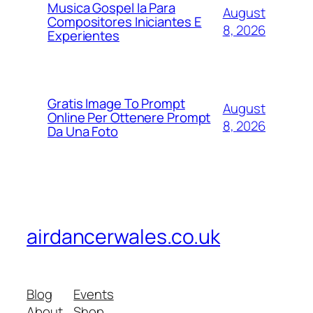
Musica Gospel Ia Para
August
Compositores Iniciantes E
8, 2026
Experientes
Gratis Image To Prompt
August
Online Per Ottenere Prompt
8, 2026
Da Una Foto
airdancerwales.co.uk
Blog
Events
About
Shop