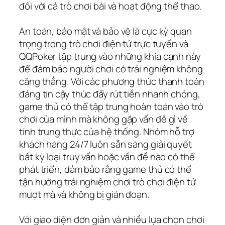
đối với cả trò chơi bài và hoạt động thể thao.
An toàn, bảo mật và bảo vệ là cực kỳ quan
trọng trong trò chơi điện tử trực tuyến và
QQPoker tập trung vào những khía cạnh này
để đảm bảo người chơi có trải nghiệm không
căng thẳng. Với các phương thức thanh toán
đáng tin cậy thúc đẩy rút tiền nhanh chóng,
game thủ có thể tập trung hoàn toàn vào trò
chơi của mình mà không gặp vấn đề gì về
tính trung thực của hệ thống. Nhóm hỗ trợ
khách hàng 24/7 luôn sẵn sàng giải quyết
bất kỳ loại truy vấn hoặc vấn đề nào có thể
phát triển, đảm bảo rằng game thủ có thể
tận hưởng trải nghiệm chơi trò chơi điện tử
mượt mà và không bị gián đoạn.
Với giao diện đơn giản và nhiều lựa chọn chơi