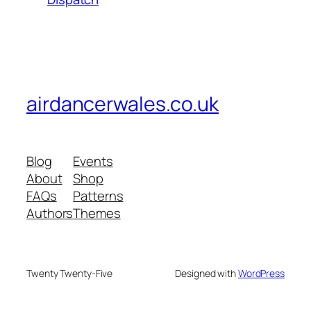
airdancerwales.co.uk
Blog
Events
About
Shop
FAQs
Patterns
Authors
Themes
Twenty Twenty-Five
Designed with
WordPress