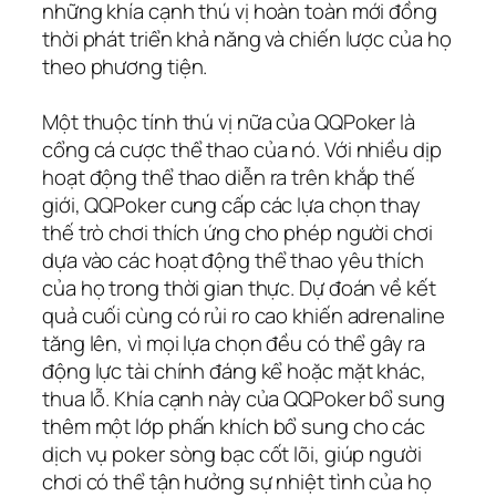
những khía cạnh thú vị hoàn toàn mới đồng
thời phát triển khả năng và chiến lược của họ
theo phương tiện.
Một thuộc tính thú vị nữa của QQPoker là
cổng cá cược thể thao của nó. Với nhiều dịp
hoạt động thể thao diễn ra trên khắp thế
giới, QQPoker cung cấp các lựa chọn thay
thế trò chơi thích ứng cho phép người chơi
dựa vào các hoạt động thể thao yêu thích
của họ trong thời gian thực. Dự đoán về kết
quả cuối cùng có rủi ro cao khiến adrenaline
tăng lên, vì mọi lựa chọn đều có thể gây ra
động lực tài chính đáng kể hoặc mặt khác,
thua lỗ. Khía cạnh này của QQPoker bổ sung
thêm một lớp phấn khích bổ sung cho các
dịch vụ poker sòng bạc cốt lõi, giúp người
chơi có thể tận hưởng sự nhiệt tình của họ