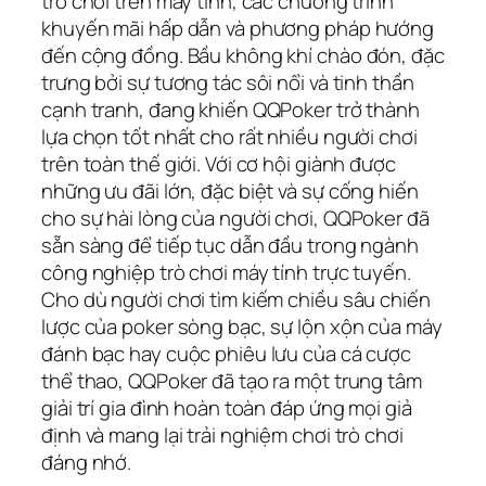
trò chơi trên máy tính, các chương trình
khuyến mãi hấp dẫn và phương pháp hướng
đến cộng đồng. Bầu không khí chào đón, đặc
trưng bởi sự tương tác sôi nổi và tinh thần
cạnh tranh, đang khiến QQPoker trở thành
lựa chọn tốt nhất cho rất nhiều người chơi
trên toàn thế giới. Với cơ hội giành được
những ưu đãi lớn, đặc biệt và sự cống hiến
cho sự hài lòng của người chơi, QQPoker đã
sẵn sàng để tiếp tục dẫn đầu trong ngành
công nghiệp trò chơi máy tính trực tuyến.
Cho dù người chơi tìm kiếm chiều sâu chiến
lược của poker sòng bạc, sự lộn xộn của máy
đánh bạc hay cuộc phiêu lưu của cá cược
thể thao, QQPoker đã tạo ra một trung tâm
giải trí gia đình hoàn toàn đáp ứng mọi giả
định và mang lại trải nghiệm chơi trò chơi
đáng nhớ.