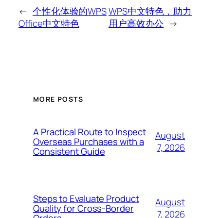
←
个性化体验的WPS
WPS中文特色，助力
Office中文特色
用户高效办公
→
MORE POSTS
A Practical Route to Inspect
August
Overseas Purchases with a
7, 2026
Consistent Guide
Steps to Evaluate Product
August
Quality for Cross-Border
7, 2026