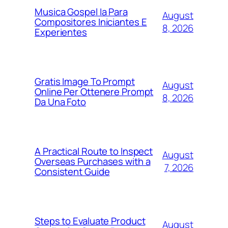
Musica Gospel Ia Para
August
Compositores Iniciantes E
8, 2026
Experientes
Gratis Image To Prompt
August
Online Per Ottenere Prompt
8, 2026
Da Una Foto
A Practical Route to Inspect
August
Overseas Purchases with a
7, 2026
Consistent Guide
Steps to Evaluate Product
August