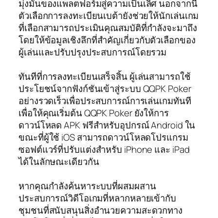
มุ่งมั่นของแพลตฟอร์มสู่ความเป็นเลิศ นอกจากนี้
ตัวเลือกการลงทะเบียนเบต้ายังช่วยให้นักเล่นเกม
ที่เลือกสามารถประเมินคุณสมบัติที่กําลังจะมาถึง
โดยให้ข้อมูลเชิงลึกที่สําคัญเกี่ยวกับตัวเลือกของ
ผู้เล่นและปรับปรุงประสบการณ์โดยรวม
ทันทีที่การลงทะเบียนเสร็จสิ้น ผู้เล่นสามารถใช้
ประโยชน์จากฟังก์ชันเข้าสู่ระบบ QQPK Poker
อย่างรวดเร็วเพื่อประสบการณ์การเล่นเกมทันที
เพื่อให้คุณเริ่มต้น QQPK Poker ยังให้การ
ดาวน์โหลด APK ฟรีสําหรับอุปกรณ์ Android ใน
ขณะที่ผู้ใช้ iOS สามารถดาวน์โหลดโปรแกรม
ซอฟต์แวร์ที่ปรับแต่งสําหรับ iPhone และ iPad
ได้ในลักษณะเดียวกัน
หากคุณกําลังค้นหาระบบที่ผสมผสาน
ประสบการณ์วิดีโอเกมที่หลากหลายเข้ากับ
ชุมชนที่สนับสนุนสิ่งอํานวยความสะดวกทาง