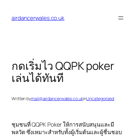
Skip
to
airdancerwales.co.uk
content
กดเริ่มไว QQPK poker
เล่นได้ทันที
Written by
mail@airdancerwales.co.uk
in
Uncategorized
ชุมชนที่ QQPK Poker ให้การสนับสนุนและมี
พลวัต ซึ่งเหมาะสําหรับทั้งผู้เริ่มต้นและผู้ชื่นชอบ