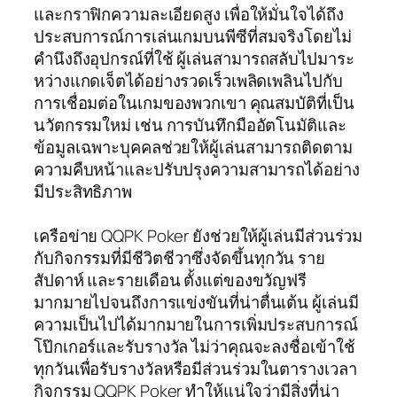
และกราฟิกความละเอียดสูง เพื่อให้มั่นใจได้ถึง
ประสบการณ์การเล่นเกมบนพีซีที่สมจริงโดยไม่
คํานึงถึงอุปกรณ์ที่ใช้ ผู้เล่นสามารถสลับไปมาระ
หว่างแกดเจ็ตได้อย่างรวดเร็วเพลิดเพลินไปกับ
การเชื่อมต่อในเกมของพวกเขา คุณสมบัติที่เป็น
นวัตกรรมใหม่ เช่น การบันทึกมืออัตโนมัติและ
ข้อมูลเฉพาะบุคคลช่วยให้ผู้เล่นสามารถติดตาม
ความคืบหน้าและปรับปรุงความสามารถได้อย่าง
มีประสิทธิภาพ
เครือข่าย QQPK Poker ยังช่วยให้ผู้เล่นมีส่วนร่วม
กับกิจกรรมที่มีชีวิตชีวาซึ่งจัดขึ้นทุกวัน ราย
สัปดาห์ และรายเดือน ตั้งแต่ของขวัญฟรี
มากมายไปจนถึงการแข่งขันที่น่าตื่นเต้น ผู้เล่นมี
ความเป็นไปได้มากมายในการเพิ่มประสบการณ์
โป๊กเกอร์และรับรางวัล ไม่ว่าคุณจะลงชื่อเข้าใช้
ทุกวันเพื่อรับรางวัลหรือมีส่วนร่วมในตารางเวลา
กิจกรรม QQPK Poker ทําให้แน่ใจว่ามีสิ่งที่น่า