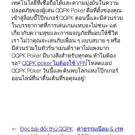
เทคโนโลยีที่เชื่อถือได้และความมุ่งมั่นในความ
ปลอดภัยของผู้เล่น QQPK Poker คือที่ตั้งของคุณ
เข้าสู่ล็อบบี้โป๊กเกอร์ QQPK ตอนนี้และมีส่วนร่วม
ในบรรยากาศที่การเล่นเกมแทบจะไม่ชนะ แต่
เกี่ยวกับความสุขและการผจญภัยที่มอบให้ชีวิต
เรา ไม่ว่าคุณจะเล่นกับเพื่อน ๆ แบบสบาย ๆ หรือ
มีส่วนร่วมในทัวร์นาเมนต์ราคาไม่แพงมาก
QQPK Poker มีบางสิ่งสําหรับทุกคน ทําไมต้อง
รอ?
QQPK poker ไม่ต้องใช้ VPN
์โหลดแอป
QQPK Poker วันนี้และค้นพบโลกแห่งโป๊กเกอร์
ออนไลน์ที่น่าตื่นเต้นที่รอคุณอยู่!
←
Đọc bài đối thủ QQPK
ค่าธรรมเนียม & เรท