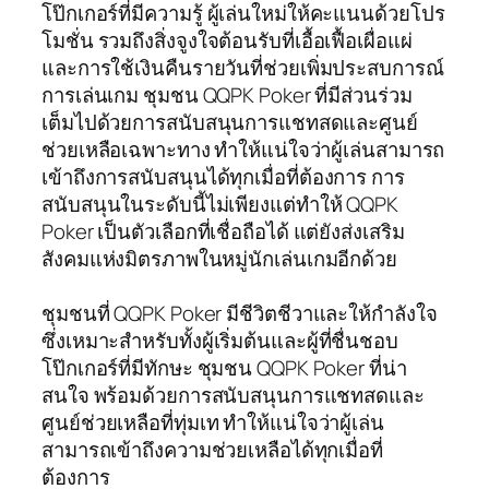
โป๊กเกอร์ที่มีความรู้ ผู้เล่นใหม่ให้คะแนนด้วยโปร
โมชั่น รวมถึงสิ่งจูงใจต้อนรับที่เอื้อเฟื้อเผื่อแผ่
และการใช้เงินคืนรายวันที่ช่วยเพิ่มประสบการณ์
การเล่นเกม ชุมชน QQPK Poker ที่มีส่วนร่วม
เต็มไปด้วยการสนับสนุนการแชทสดและศูนย์
ช่วยเหลือเฉพาะทาง ทําให้แน่ใจว่าผู้เล่นสามารถ
เข้าถึงการสนับสนุนได้ทุกเมื่อที่ต้องการ การ
สนับสนุนในระดับนี้ไม่เพียงแต่ทําให้ QQPK
Poker เป็นตัวเลือกที่เชื่อถือได้ แต่ยังส่งเสริม
สังคมแห่งมิตรภาพในหมู่นักเล่นเกมอีกด้วย
ชุมชนที่ QQPK Poker มีชีวิตชีวาและให้กําลังใจ
ซึ่งเหมาะสําหรับทั้งผู้เริ่มต้นและผู้ที่ชื่นชอบ
โป๊กเกอร์ที่มีทักษะ ชุมชน QQPK Poker ที่น่า
สนใจ พร้อมด้วยการสนับสนุนการแชทสดและ
ศูนย์ช่วยเหลือที่ทุ่มเท ทําให้แน่ใจว่าผู้เล่น
สามารถเข้าถึงความช่วยเหลือได้ทุกเมื่อที่
ต้องการ