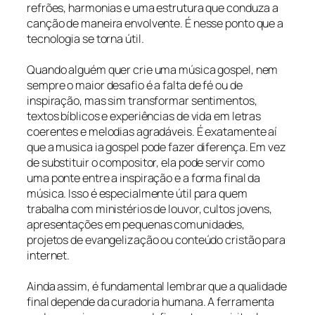
refrões, harmonias e uma estrutura que conduza a
canção de maneira envolvente. É nesse ponto que a
tecnologia se torna útil.
Quando alguém quer crie uma música gospel, nem
sempre o maior desafio é a falta de fé ou de
inspiração, mas sim transformar sentimentos,
textos bíblicos e experiências de vida em letras
coerentes e melodias agradáveis. É exatamente aí
que a musica ia gospel pode fazer diferença. Em vez
de substituir o compositor, ela pode servir como
uma ponte entre a inspiração e a forma final da
música. Isso é especialmente útil para quem
trabalha com ministérios de louvor, cultos jovens,
apresentações em pequenas comunidades,
projetos de evangelização ou conteúdo cristão para
internet.
Ainda assim, é fundamental lembrar que a qualidade
final depende da curadoria humana. A ferramenta