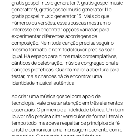
gratis gospel music generator 7, gratis gospel music
generator 9, gratis gospel music generator 11 e
gratis gospel music generator 13. Mais do que
números ou versões, essas buscas mostram o
interesse em encontrar opções variadas para
experimentar diferentes abordagens de
composição. Nem toda canção precisa seguir o
mesmo formato, e nem todo louvor precisa soar
igual. Há espaço para hinos mais contemplativos,
cânticos de celebração, música congregacional e
canções proféticas. Quanto maior a abertura para
testar, mais chances há de encontrar uma
identidade musical autêntica.
Ao criar uma música gospel com apoio de
tecnologia, vale prestar atenção em três elementos
essenciais. O primeiro é a fidelidade bíblica. Um bom
louvor não precisa citar versículos de forma literal o
tempo todo, mas deve respeitar os princípios da fé
cristã e comunicar uma mensagem coerente com o