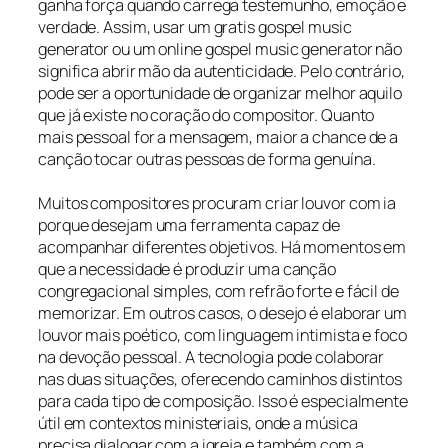
ganha força quando carrega testemunho, emoção e
verdade. Assim, usar um gratis gospel music
generator ou um online gospel music generator não
significa abrir mão da autenticidade. Pelo contrário,
pode ser a oportunidade de organizar melhor aquilo
que já existe no coração do compositor. Quanto
mais pessoal for a mensagem, maior a chance de a
canção tocar outras pessoas de forma genuína.
Muitos compositores procuram criar louvor com ia
porque desejam uma ferramenta capaz de
acompanhar diferentes objetivos. Há momentos em
que a necessidade é produzir uma canção
congregacional simples, com refrão forte e fácil de
memorizar. Em outros casos, o desejo é elaborar um
louvor mais poético, com linguagem intimista e foco
na devoção pessoal. A tecnologia pode colaborar
nas duas situações, oferecendo caminhos distintos
para cada tipo de composição. Isso é especialmente
útil em contextos ministeriais, onde a música
precisa dialogar com a igreja e também com a