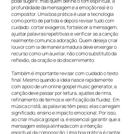
pode sugerir, mas quem define o tom espiritual, a
profundidade da mensagem e a emoção real é o
compositor. Uma boa prática é usar a tecnologia
como ponto de partida e depois revisar tudo com
cuidado: cortar exageros, fortalecer a mensagem,
ajustar palavras repetitivas e verificar se a canção
realmente comunica adoração. Quem deseja criar
louvor com ia de maneira madura deve enxergar o
recurso como um auxiliar, não como substituto da
reflexão, da oração e do discernimento.
Também é importante revisar com cuidado o texto
final. Mesmo quando a ideia nasce rapidamente
com apoio de um online gospel music generator, a
canção deve passar por leitura, ajustes de rima,
refinamento de termos e verificação da fluidez. Em
música cristã, as palavras têm peso; elas carregam
significado, ensino e impacto emocional. Por isso,
ao criar musica gospel ia, é essencial garantir que a
mensagem esteja alinhada com a intenção
espiritual da composição. Uma boa prática é cantar