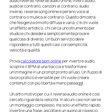
audio reverse, reverse audio online, inverti audio,
audio al contrario, canzoni al contrario, audio
inverso, reverse song online e persino voce al
contrario o musica al contrario. Questo dimostra
che l’esigenza è molto diffusa e varia: c’è chi vuole
un effetto artistico, chi cerca uno strumento per
studio e chi desidera semplicemente provare
qualcosa di diverso. Un buon servizio deve
rispondere a tutti questi casi con semplicità,
velocità e qualità.
Prova
calcolatore bpm online
per invertire audio,
scoprire il BPM di una traccia e trasformare
un’immagine in un prompt pronto all’uso. Un flusso di
lavoro pratico e versatile per chi vuole creare
contenuti con più libertà e meno passaggi.
Un altro motivo per cui il reverse audio online è così
cercato riguarda la velocità. In alcuni casi non serve
un montaggio complesso, ma solo un effetto rapido:
invertire una frase, ascoltare un suono al rovescio,