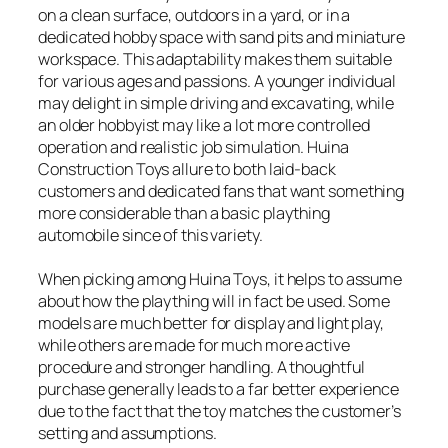
on a clean surface, outdoors in a yard, or in a
dedicated hobby space with sand pits and miniature
workspace. This adaptability makes them suitable
for various ages and passions. A younger individual
may delight in simple driving and excavating, while
an older hobbyist may like a lot more controlled
operation and realistic job simulation. Huina
Construction Toys allure to both laid-back
customers and dedicated fans that want something
more considerable than a basic plaything
automobile since of this variety.
When picking among Huina Toys, it helps to assume
about how the plaything will in fact be used. Some
models are much better for display and light play,
while others are made for much more active
procedure and stronger handling. A thoughtful
purchase generally leads to a far better experience
due to the fact that the toy matches the customer’s
setting and assumptions.