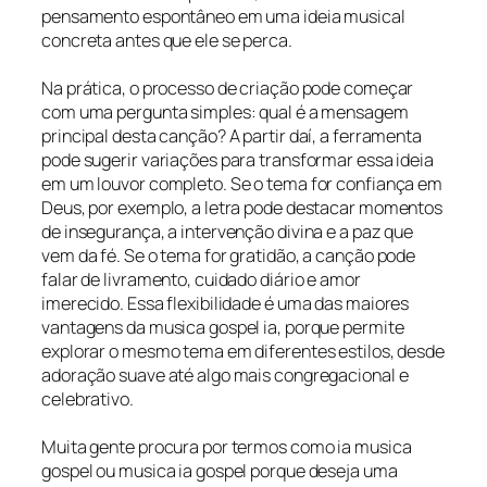
pensamento espontâneo em uma ideia musical
concreta antes que ele se perca.
Na prática, o processo de criação pode começar
com uma pergunta simples: qual é a mensagem
principal desta canção? A partir daí, a ferramenta
pode sugerir variações para transformar essa ideia
em um louvor completo. Se o tema for confiança em
Deus, por exemplo, a letra pode destacar momentos
de insegurança, a intervenção divina e a paz que
vem da fé. Se o tema for gratidão, a canção pode
falar de livramento, cuidado diário e amor
imerecido. Essa flexibilidade é uma das maiores
vantagens da musica gospel ia, porque permite
explorar o mesmo tema em diferentes estilos, desde
adoração suave até algo mais congregacional e
celebrativo.
Muita gente procura por termos como ia musica
gospel ou musica ia gospel porque deseja uma