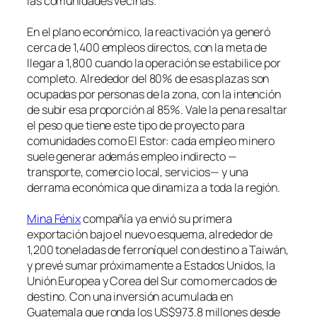
las comunidades vecinas.
En el plano económico, la reactivación ya generó
cerca de 1,400 empleos directos, con la meta de
llegar a 1,800 cuando la operación se estabilice por
completo. Alrededor del 80% de esas plazas son
ocupadas por personas de la zona, con la intención
de subir esa proporción al 85%. Vale la pena resaltar
el peso que tiene este tipo de proyecto para
comunidades como El Estor: cada empleo minero
suele generar además empleo indirecto —
transporte, comercio local, servicios— y una
derrama económica que dinamiza a toda la región.
Mina Fénix
compañía ya envió su primera
exportación bajo el nuevo esquema, alrededor de
1,200 toneladas de ferroníquel con destino a Taiwán,
y prevé sumar próximamente a Estados Unidos, la
Unión Europea y Corea del Sur como mercados de
destino. Con una inversión acumulada en
Guatemala que ronda los US$973.8 millones desde