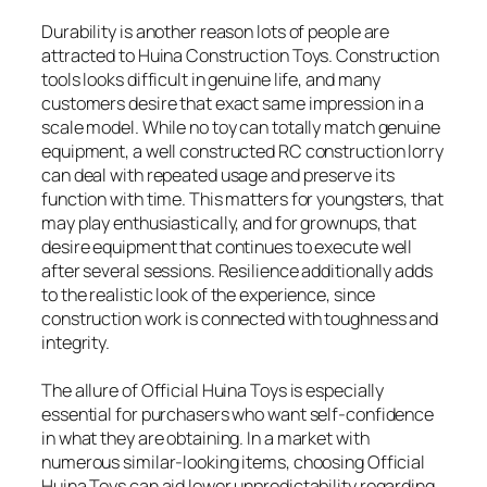
Durability is another reason lots of people are
attracted to Huina Construction Toys. Construction
tools looks difficult in genuine life, and many
customers desire that exact same impression in a
scale model. While no toy can totally match genuine
equipment, a well constructed RC construction lorry
can deal with repeated usage and preserve its
function with time. This matters for youngsters, that
may play enthusiastically, and for grownups, that
desire equipment that continues to execute well
after several sessions. Resilience additionally adds
to the realistic look of the experience, since
construction work is connected with toughness and
integrity.
The allure of Official Huina Toys is especially
essential for purchasers who want self-confidence
in what they are obtaining. In a market with
numerous similar-looking items, choosing Official
Huina Toys can aid lower unpredictability regarding