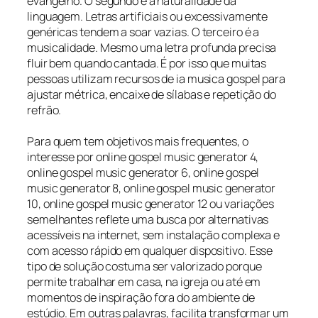
evangelho. O segundo é a naturalidade da
linguagem. Letras artificiais ou excessivamente
genéricas tendem a soar vazias. O terceiro é a
musicalidade. Mesmo uma letra profunda precisa
fluir bem quando cantada. É por isso que muitas
pessoas utilizam recursos de ia musica gospel para
ajustar métrica, encaixe de sílabas e repetição do
refrão.
Para quem tem objetivos mais frequentes, o
interesse por online gospel music generator 4,
online gospel music generator 6, online gospel
music generator 8, online gospel music generator
10, online gospel music generator 12 ou variações
semelhantes reflete uma busca por alternativas
acessíveis na internet, sem instalação complexa e
com acesso rápido em qualquer dispositivo. Esse
tipo de solução costuma ser valorizado porque
permite trabalhar em casa, na igreja ou até em
momentos de inspiração fora do ambiente de
estúdio. Em outras palavras, facilita transformar um