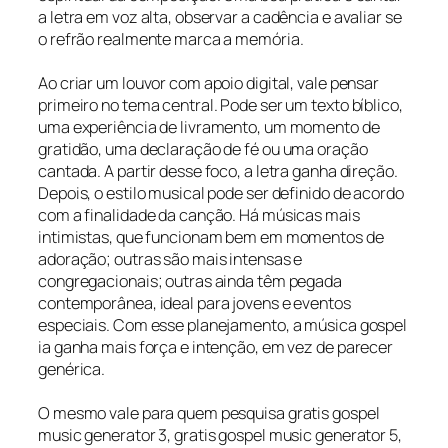
a letra em voz alta, observar a cadência e avaliar se
o refrão realmente marca a memória.
Ao criar um louvor com apoio digital, vale pensar
primeiro no tema central. Pode ser um texto bíblico,
uma experiência de livramento, um momento de
gratidão, uma declaração de fé ou uma oração
cantada. A partir desse foco, a letra ganha direção.
Depois, o estilo musical pode ser definido de acordo
com a finalidade da canção. Há músicas mais
intimistas, que funcionam bem em momentos de
adoração; outras são mais intensas e
congregacionais; outras ainda têm pegada
contemporânea, ideal para jovens e eventos
especiais. Com esse planejamento, a música gospel
ia ganha mais força e intenção, em vez de parecer
genérica.
O mesmo vale para quem pesquisa gratis gospel
music generator 3, gratis gospel music generator 5,