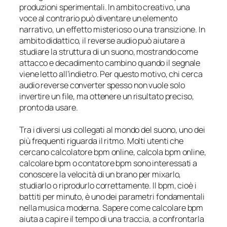
produzioni sperimentali. In ambito creativo, una
voce al contrario può diventare un elemento
narrativo, un effetto misterioso o una transizione. In
ambito didattico, il reverse audio può aiutare a
studiare la struttura di un suono, mostrando come
attacco e decadimento cambino quando il segnale
viene letto all’indietro. Per questo motivo, chi cerca
audio reverse converter spesso non vuole solo
invertire un file, ma ottenere un risultato preciso,
pronto da usare.
Tra i diversi usi collegati al mondo del suono, uno dei
più frequenti riguarda il ritmo. Molti utenti che
cercano calcolatore bpm online, calcola bpm online,
calcolare bpm o contatore bpm sono interessati a
conoscere la velocità di un brano per mixarlo,
studiarlo o riprodurlo correttamente. Il bpm, cioè i
battiti per minuto, è uno dei parametri fondamentali
nella musica moderna. Sapere come calcolare bpm
aiuta a capire il tempo di una traccia, a confrontarla