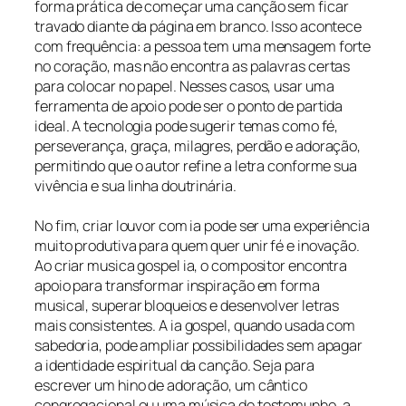
forma prática de começar uma canção sem ficar
travado diante da página em branco. Isso acontece
com frequência: a pessoa tem uma mensagem forte
no coração, mas não encontra as palavras certas
para colocar no papel. Nesses casos, usar uma
ferramenta de apoio pode ser o ponto de partida
ideal. A tecnologia pode sugerir temas como fé,
perseverança, graça, milagres, perdão e adoração,
permitindo que o autor refine a letra conforme sua
vivência e sua linha doutrinária.
No fim, criar louvor com ia pode ser uma experiência
muito produtiva para quem quer unir fé e inovação.
Ao criar musica gospel ia, o compositor encontra
apoio para transformar inspiração em forma
musical, superar bloqueios e desenvolver letras
mais consistentes. A ia gospel, quando usada com
sabedoria, pode ampliar possibilidades sem apagar
a identidade espiritual da canção. Seja para
escrever um hino de adoração, um cântico
congregacional ou uma música de testemunho, a