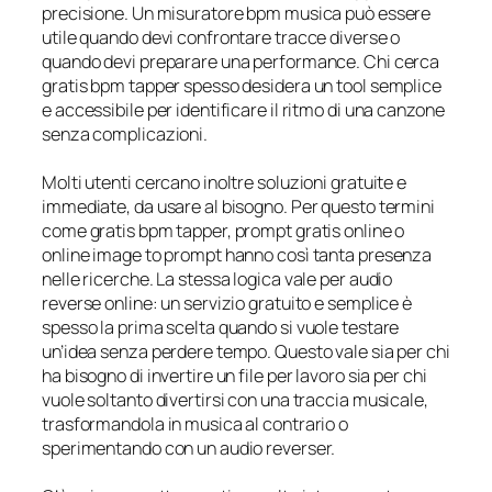
precisione. Un misuratore bpm musica può essere
utile quando devi confrontare tracce diverse o
quando devi preparare una performance. Chi cerca
gratis bpm tapper spesso desidera un tool semplice
e accessibile per identificare il ritmo di una canzone
senza complicazioni.
Molti utenti cercano inoltre soluzioni gratuite e
immediate, da usare al bisogno. Per questo termini
come gratis bpm tapper, prompt gratis online o
online image to prompt hanno così tanta presenza
nelle ricerche. La stessa logica vale per audio
reverse online: un servizio gratuito e semplice è
spesso la prima scelta quando si vuole testare
un’idea senza perdere tempo. Questo vale sia per chi
ha bisogno di invertire un file per lavoro sia per chi
vuole soltanto divertirsi con una traccia musicale,
trasformandola in musica al contrario o
sperimentando con un audio reverser.