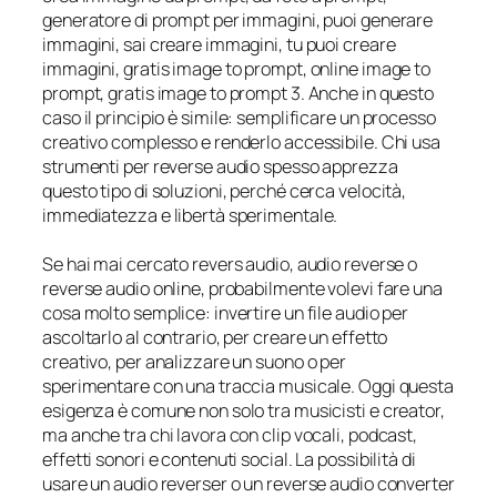
generatore di prompt per immagini, puoi generare
immagini, sai creare immagini, tu puoi creare
immagini, gratis image to prompt, online image to
prompt, gratis image to prompt 3. Anche in questo
caso il principio è simile: semplificare un processo
creativo complesso e renderlo accessibile. Chi usa
strumenti per reverse audio spesso apprezza
questo tipo di soluzioni, perché cerca velocità,
immediatezza e libertà sperimentale.
Se hai mai cercato revers audio, audio reverse o
reverse audio online, probabilmente volevi fare una
cosa molto semplice: invertire un file audio per
ascoltarlo al contrario, per creare un effetto
creativo, per analizzare un suono o per
sperimentare con una traccia musicale. Oggi questa
esigenza è comune non solo tra musicisti e creator,
ma anche tra chi lavora con clip vocali, podcast,
effetti sonori e contenuti social. La possibilità di
usare un audio reverser o un reverse audio converter