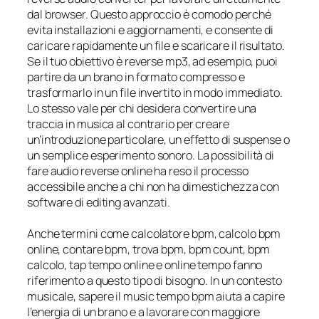
dal browser. Questo approccio è comodo perché
evita installazioni e aggiornamenti, e consente di
caricare rapidamente un file e scaricare il risultato.
Se il tuo obiettivo è reverse mp3, ad esempio, puoi
partire da un brano in formato compresso e
trasformarlo in un file invertito in modo immediato.
Lo stesso vale per chi desidera convertire una
traccia in musica al contrario per creare
un’introduzione particolare, un effetto di suspense o
un semplice esperimento sonoro. La possibilità di
fare audio reverse online ha reso il processo
accessibile anche a chi non ha dimestichezza con
software di editing avanzati.
Anche termini come calcolatore bpm, calcolo bpm
online, contare bpm, trova bpm, bpm count, bpm
calcolo, tap tempo online e online tempo fanno
riferimento a questo tipo di bisogno. In un contesto
musicale, sapere il music tempo bpm aiuta a capire
l’energia di un brano e a lavorare con maggiore