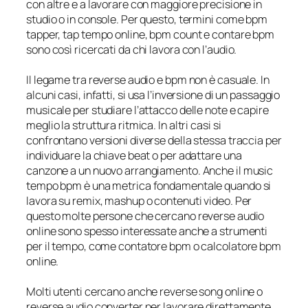
con altre e a lavorare con maggiore precisione in
studio o in console. Per questo, termini come bpm
tapper, tap tempo online, bpm count e contare bpm
sono così ricercati da chi lavora con l’audio.
Il legame tra reverse audio e bpm non è casuale. In
alcuni casi, infatti, si usa l’inversione di un passaggio
musicale per studiare l’attacco delle note e capire
meglio la struttura ritmica. In altri casi si
confrontano versioni diverse della stessa traccia per
individuare la chiave beat o per adattare una
canzone a un nuovo arrangiamento. Anche il music
tempo bpm è una metrica fondamentale quando si
lavora su remix, mashup o contenuti video. Per
questo molte persone che cercano reverse audio
online sono spesso interessate anche a strumenti
per il tempo, come contatore bpm o calcolatore bpm
online.
Molti utenti cercano anche reverse song online o
reverse audio converter per lavorare direttamente