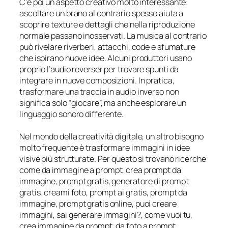
C’è poi un aspetto creativo molto interessante:
ascoltare un brano al contrario spesso aiuta a
scoprire texture e dettagli che nella riproduzione
normale passano inosservati. La musica al contrario
può rivelare riverberi, attacchi, code e sfumature
che ispirano nuove idee. Alcuni produttori usano
proprio l’audio reverser per trovare spunti da
integrare in nuove composizioni. In pratica,
trasformare una traccia in audio inverso non
significa solo “giocare”, ma anche esplorare un
linguaggio sonoro differente.
Nel mondo della creatività digitale, un altro bisogno
molto frequente è trasformare immagini in idee
visive più strutturate. Per questo si trovano ricerche
come da immagine a prompt, crea prompt da
immagine, prompt gratis, generatore di prompt
gratis, creami foto, prompt ai gratis, prompt da
immagine, prompt gratis online, puoi creare
immagini, sai generare immagini?, come vuoi tu,
crea immagine da prompt, da foto a prompt,