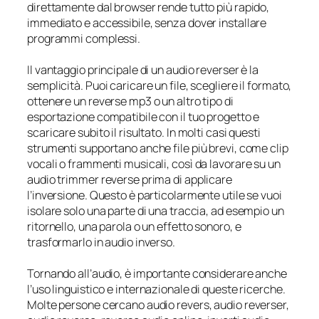
direttamente dal browser rende tutto più rapido,
immediato e accessibile, senza dover installare
programmi complessi.
Il vantaggio principale di un audio reverser è la
semplicità. Puoi caricare un file, scegliere il formato,
ottenere un reverse mp3 o un altro tipo di
esportazione compatibile con il tuo progetto e
scaricare subito il risultato. In molti casi questi
strumenti supportano anche file più brevi, come clip
vocali o frammenti musicali, così da lavorare su un
audio trimmer reverse prima di applicare
l’inversione. Questo è particolarmente utile se vuoi
isolare solo una parte di una traccia, ad esempio un
ritornello, una parola o un effetto sonoro, e
trasformarlo in audio inverso.
Tornando all’audio, è importante considerare anche
l’uso linguistico e internazionale di queste ricerche.
Molte persone cercano audio revers, audio reverser,