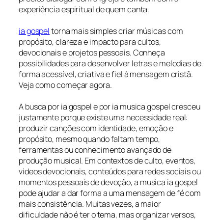
experiência espiritual de quem canta.
ia gospel
torna mais simples criar músicas com
propósito, clareza e impacto para cultos,
devocionais e projetos pessoais. Conheça
possibilidades para desenvolver letras e melodias de
forma acessível, criativa e fiel à mensagem cristã.
Veja como começar agora.
A busca por ia gospel e por ia musica gospel cresceu
justamente porque existe uma necessidade real:
produzir canções com identidade, emoção e
propósito, mesmo quando faltam tempo,
ferramentas ou conhecimento avançado de
produção musical. Em contextos de culto, eventos,
vídeos devocionais, conteúdos para redes sociais ou
momentos pessoais de devoção, a musica ia gospel
pode ajudar a dar forma a uma mensagem de fé com
mais consistência. Muitas vezes, a maior
dificuldade não é ter o tema, mas organizar versos,