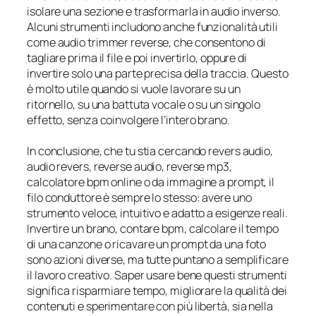
isolare una sezione e trasformarla in audio inverso.
Alcuni strumenti includono anche funzionalità utili
come audio trimmer reverse, che consentono di
tagliare prima il file e poi invertirlo, oppure di
invertire solo una parte precisa della traccia. Questo
è molto utile quando si vuole lavorare su un
ritornello, su una battuta vocale o su un singolo
effetto, senza coinvolgere l’intero brano.
In conclusione, che tu stia cercando revers audio,
audio revers, reverse audio, reverse mp3,
calcolatore bpm online o da immagine a prompt, il
filo conduttore è sempre lo stesso: avere uno
strumento veloce, intuitivo e adatto a esigenze reali.
Invertire un brano, contare bpm, calcolare il tempo
di una canzone o ricavare un prompt da una foto
sono azioni diverse, ma tutte puntano a semplificare
il lavoro creativo. Saper usare bene questi strumenti
significa risparmiare tempo, migliorare la qualità dei
contenuti e sperimentare con più libertà, sia nella