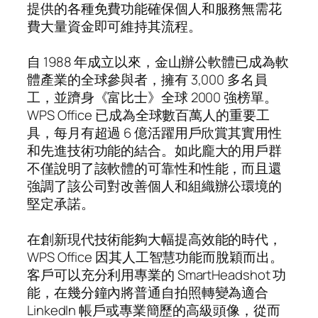
提供的各種免費功能確保個人和服務無需花
費大量資金即可維持其流程。
自 1988 年成立以來，金山辦公軟體已成為軟
體產業的全球參與者，擁有 3,000 多名員
工，並躋身《富比士》全球 2000 強榜單。
WPS Office 已成為全球數百萬人的重要工
具，每月有超過 6 億活躍用戶欣賞其實用性
和先進技術功能的結合。如此龐大的用戶群
不僅說明了該軟體的可靠性和性能，而且還
強調了該公司對改善個人和組織辦公環境的
堅定承諾。
在創新現代技術能夠大幅提高效能的時代，
WPS Office 因其人工智慧功能而脫穎而出。
客戶可以充分利用專業的 SmartHeadshot 功
能，在幾分鐘內將普通自拍照轉變為適合
LinkedIn 帳戶或專業簡歷的高級頭像，從而