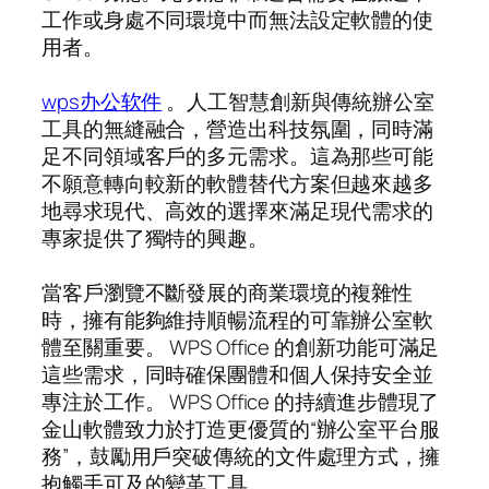
工作或身處不同環境中而無法設定軟體的使
用者。
wps办公软件
。人工智慧創新與傳統辦公室
工具的無縫融合，營造出科技氛圍，同時滿
足不同領域客戶的多元需求。這為那些可能
不願意轉向較新的軟體替代方案但越來越多
地尋求現代、高效的選擇來滿足現代需求的
專家提供了獨特的興趣。
當客戶瀏覽不斷發展的商業環境的複雜性
時，擁有能夠維持順暢流程的可靠辦公室軟
體至關重要。 WPS Office 的創新功能可滿足
這些需求，同時確保團體和個人保持安全並
專注於工作。 WPS Office 的持續進步體現了
金山軟體致力於打造更優質的“辦公室平台服
務”，鼓勵用戶突破傳統的文件處理方式，擁
抱觸手可及的變革工具。