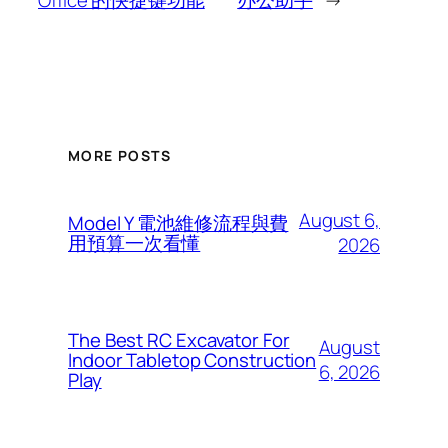
MORE POSTS
August 6,
Model Y 電池維修流程與費
用預算一次看懂
2026
The Best RC Excavator For
August
Indoor Tabletop Construction
6, 2026
Play