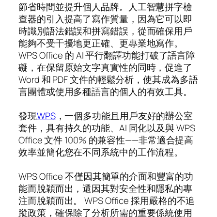
節省時間並提升個人品牌。人工智慧拼字檢
查器的引入提高了寫作質量，因為它可以即
時識別語法錯誤和拼寫錯誤，從而確保用戶
能夠不受干擾地更正確、更專業地寫作。
WPS Office 的 AI 平行翻譯功能打破了語言障
礙，在保留原始文字真實性的同時，促進了
Word 和 PDF 文件的輕鬆分析，使其成為多語
言團體或使用多種語言的個人的有效工具。
發現
WPS
，一個多功能且用戶友好的辦公室
套件，具有持久的功能、AI 同化以及與 WPS
Office 文件 100% 的兼容性——非常適合提高
效率並簡化您在不同系統中的工作流程。
WPS Office 不僅因其簡單的介面和豐富的功
能而脫穎而出，還因其對安全性和隱私的專
注而脫穎而出。 WPS Office 採用嚴格的不追
蹤政策，確保除了分析所需的重要係統使用