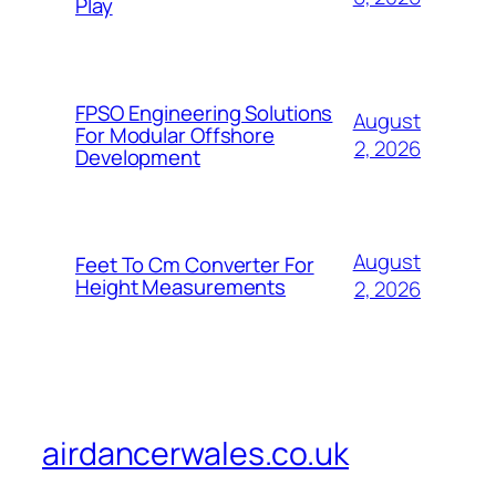
Play
FPSO Engineering Solutions
August
For Modular Offshore
2, 2026
Development
August
Feet To Cm Converter For
Height Measurements
2, 2026
airdancerwales.co.uk