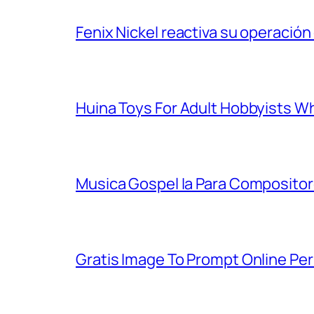
Fenix Nickel reactiva su operación
Huina Toys For Adult Hobbyists W
Musica Gospel Ia Para Compositor
Gratis Image To Prompt Online Pe