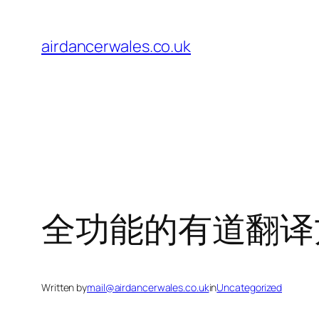
Skip
to
airdancerwales.co.uk
content
全功能的有道翻译
Written by
mail@airdancerwales.co.uk
in
Uncategorized