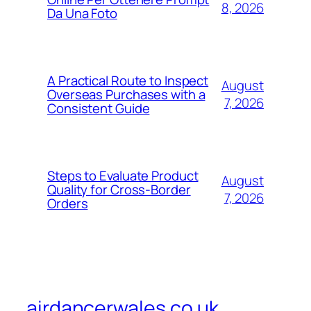
8, 2026
Da Una Foto
A Practical Route to Inspect
August
Overseas Purchases with a
7, 2026
Consistent Guide
Steps to Evaluate Product
August
Quality for Cross-Border
7, 2026
Orders
airdancerwales.co.uk