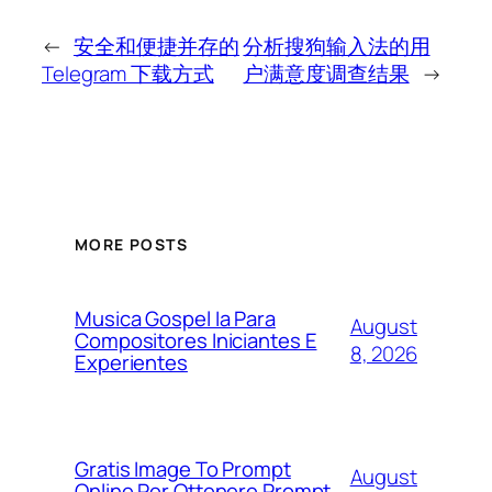
←
安全和便捷并存的
分析搜狗输入法的用
Telegram 下载方式
户满意度调查结果
→
MORE POSTS
Musica Gospel Ia Para
August
Compositores Iniciantes E
8, 2026
Experientes
Gratis Image To Prompt
August
Online Per Ottenere Prompt