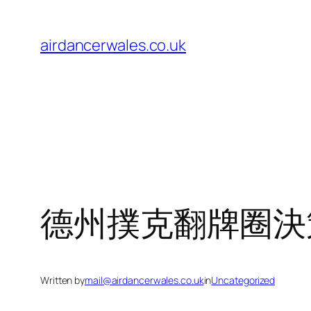
Skip
to
airdancerwales.co.uk
content
德州撲克翻牌圈決
Written by
mail@airdancerwales.co.uk
in
Uncategorized