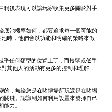
中稍後表現可以讓玩家收集更多關於對手
論底池機率如何，都要追求每一個可能的
底池時，他們會以功能和明確的策略來做
。
值得從幾乎任何類型的位置上玩，而較弱或低手
家對其他人的活動有更多的控制和理解，
變的，無論您是在賭博場所玩還是在賭場
的關鍵。認識到如何利用設置來發揮自己
和能力。