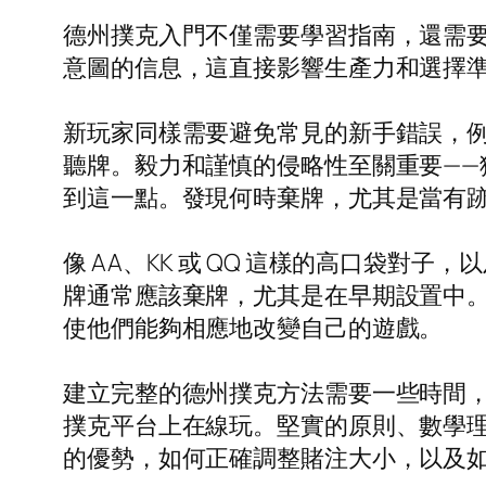
德州撲克入門不僅需要學習指南，還需
意圖的信息，這直接影響生產力和選擇
新玩家同樣需要避免常見的新手錯誤，
聽牌。毅力和謹慎的侵略性至關重要—
到這一點。發現何時棄牌，尤其是當有
像 AA、KK 或 QQ 這樣的高口袋對子
牌通常應該棄牌，尤其是在早期設置中
使他們能夠相應地改變自己的遊戲。
建立完整的德州撲克方法需要一些時間
撲克平台上在線玩。堅實的原則、數學
的優勢，如何正確調整賭注大小，以及