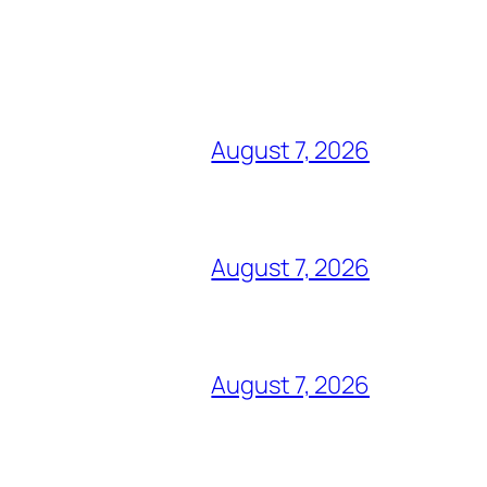
August 7, 2026
August 7, 2026
August 7, 2026