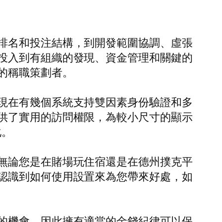
排名和投注結構，到開發範圍協調、虛張
投入到有組織的發現、資金管理和關鍵的
的稱職策劃者。
現在有幾個系統支持雙因素身份驗證和多
供了實用的訪問權限，為較小尺寸的顯示
化。
無論您是在賭場玩住宿還是在德州撲克平
認識到如何使用設置來為您帶來好處，如
的機會，因此擁有適當的金錢紀律可以保