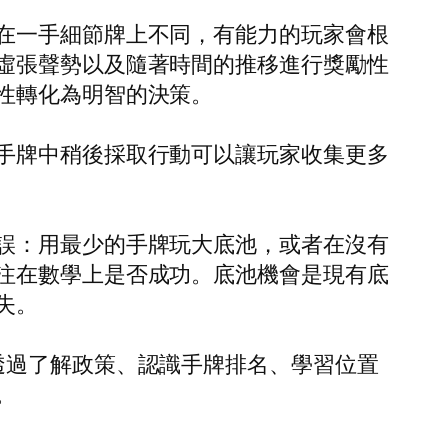
在一手細節牌上不同，有能力的玩家會根
虛張聲勢以及隨著時間的推移進行獎勵性
性轉化為明智的決策。
手牌中稍後採取行動可以讓玩家收集更多
誤：用最少的手牌玩大底池，或者在沒有
注在數學上是否成功。底池機會是現有底
失。
透過了解政策、認識手牌排名、學習位置
。