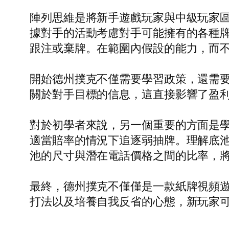
陣列思維是將新手遊戲玩家與中級玩家
據對手的活動考慮對手可能擁有的各種
跟注或棄牌。在範圍內假設的能力，而
開始德州撲克不僅需要學習政策，還需
關於對手目標的信息，這直接影響了盈
對於初學者來說，另一個重要的方面是
適當賠率的情況下追逐弱抽牌。理解底
池的尺寸與潛在電話價格之間的比率，
最終，德州撲克不僅僅是一款紙牌視頻
打法以及培養自我反省的心態，新玩家