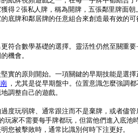
力的紙牌視頻遊戲之一，在每一手牌中都結合了
獲得 2 張私人牌，稱為開牌，五張鄰里牌面朝
家的底牌和鄰居牌的任意組合來創造最有效的可
出更符合數學基礎的選擇。靈活性仍然至關重要
圖的機會。
實的原則開始。一項關鍵的早期技能是選擇正確的
指南
，尤其是從早期盤中。位置意識怎麼強調都
應地調整自己的遊戲。
如過度玩弱牌、通常跟注而不是棄牌，或者儘管
勝的玩家不需要每手牌都玩，但當他們進入底池
表明您被擊敗時，通常比識別何時下注更好。