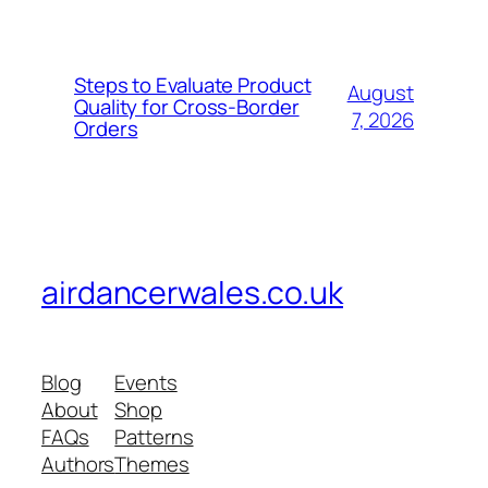
Steps to Evaluate Product
August
Quality for Cross-Border
7, 2026
Orders
airdancerwales.co.uk
Blog
Events
About
Shop
FAQs
Patterns
Authors
Themes