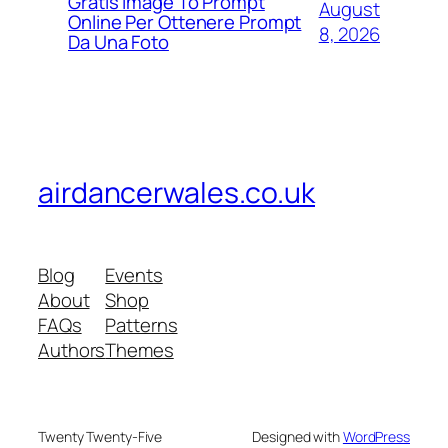
Gratis Image To Prompt
August
Online Per Ottenere Prompt
8, 2026
Da Una Foto
airdancerwales.co.uk
Blog
Events
About
Shop
FAQs
Patterns
Authors
Themes
Twenty Twenty-Five
Designed with
WordPress