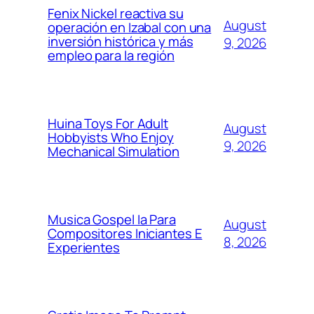
Fenix Nickel reactiva su
August
operación en Izabal con una
inversión histórica y más
9, 2026
empleo para la región
Huina Toys For Adult
August
Hobbyists Who Enjoy
9, 2026
Mechanical Simulation
Musica Gospel Ia Para
August
Compositores Iniciantes E
8, 2026
Experientes