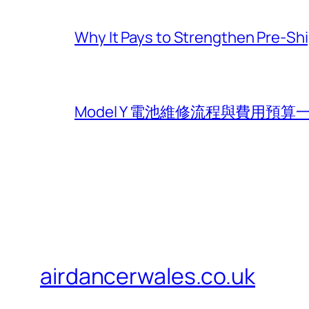
Why It Pays to Strengthen Pre-S
Model Y 電池維修流程與費用預算
airdancerwales.co.uk