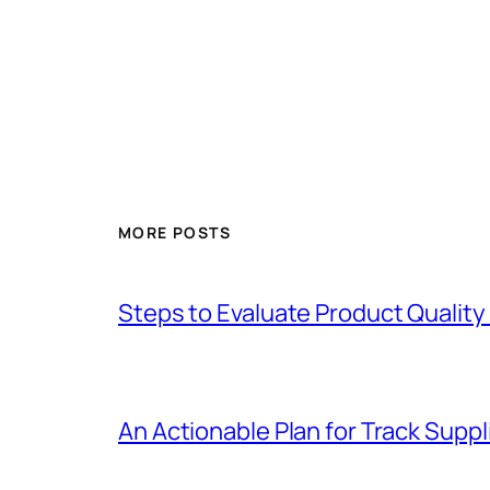
MORE POSTS
Steps to Evaluate Product Quality
An Actionable Plan for Track Supp