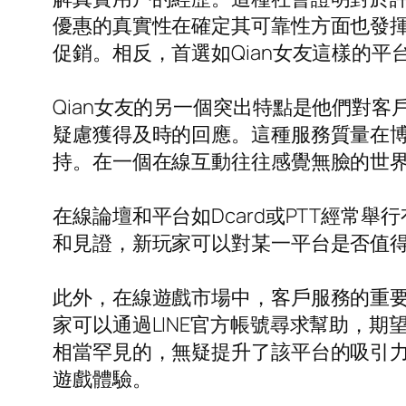
優惠的真實性在確定其可靠性方面也發
促銷。相反，首選如Qian女友這樣的平
Qian女友的另一個突出特點是他們對客
疑慮獲得及時的回應。這種服務質量在
持。在一個在線互動往往感覺無臉的世
在線論壇和平台如Dcard或PTT經
和見證，新玩家可以對某一平台是否值
此外，在線遊戲市場中，客戶服務的重要
家可以通過LINE官方帳號尋求幫助，
相當罕見的，無疑提升了該平台的吸引
遊戲體驗。