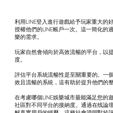
利用LINE登入進行遊戲給予玩家重大
授權他們的LINE帳戶一次。這一簡化
樂的需求。
玩家自然會傾向於高效流暢的平台，以
度。
評估平台系統流暢性是至關重要的。一
效且流暢的系統，這有助於提升他們的
在考慮哪個LINE娛樂城市最能滿足您
社區對不同平台的接納度。通過在线論壇如
解真實用戶的經歷。這種社會證明對於