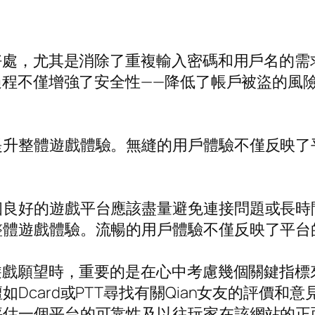
的好處，尤其是消除了重複輸入密碼和用戶名的
的過程不僅增強了安全性——降低了帳戶被盜的風
提升整體遊戲體驗。無縫的用戶體驗不僅反映了
個良好的遊戲平台應該盡量避免連接問題或長時
整體遊戲體驗。流暢的用戶體驗不僅反映了平台
的遊戲願望時，重要的是在心中考慮幾個關鍵指
Dcard或PTT尋找有關Qian女友的評價
評估一個平台的可靠性及以往玩家在該網站的正