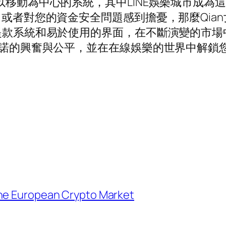
以移動為中心的系統，其中LINE娛樂城市成
，或者對您的資金安全問題感到擔憂，那麼Qia
提款系統和易於使用的界面，在不斷演變的市場中
所承諾的興奮與公平，並在在線娛樂的世界中解鎖
the European Crypto Market