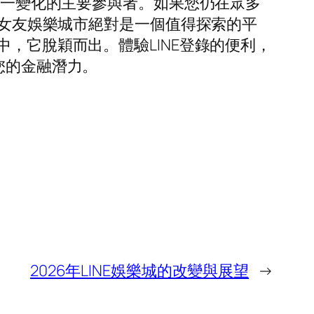
為這一變化的主要參與者。如果您仍在眾多
n女友娛樂城市絕對是一個值得探索的平
，它脫穎而出。體驗LINE登錄的便利，
您的金融潛力。
2026年LINE娛樂城的改變與展望
→