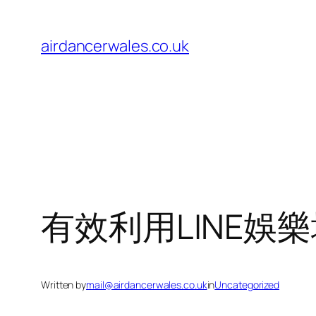
Skip
to
airdancerwales.co.uk
content
有效利用LINE娛
Written by
mail@airdancerwales.co.uk
in
Uncategorized