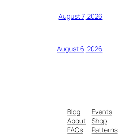
August 7, 2026
August 6, 2026
Blog
Events
About
Shop
FAQs
Patterns