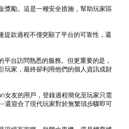
金獎勵。這是一種安全措施，幫助玩家區
快速提款過程不僅突顯了平台的可靠性，還
用的平台訪問熟悉的服務。但更重要的是，
引玩家，最終卻利用他們的個人資訊或財
ian女友的用戶，登錄過程簡化至玩家只需
——還迎合了現代玩家對於無繁瑣步驟即可