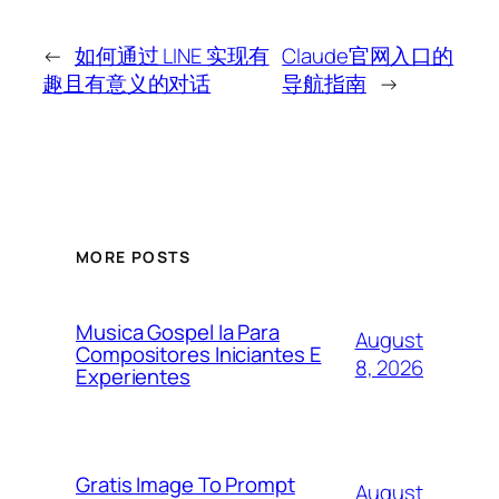
←
如何通过 LINE 实现有
Claude官网入口的
趣且有意义的对话
导航指南
→
MORE POSTS
Musica Gospel Ia Para
August
Compositores Iniciantes E
8, 2026
Experientes
Gratis Image To Prompt
August