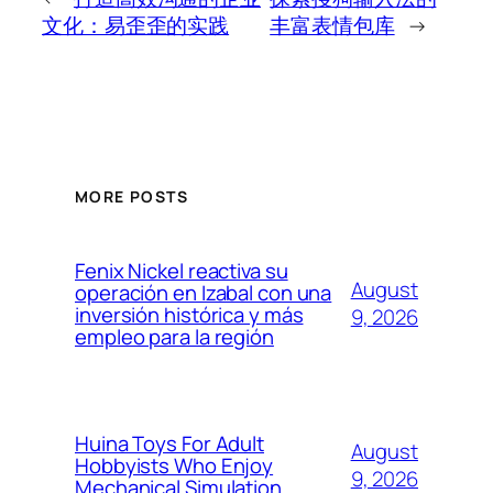
文化：易歪歪的实践
丰富表情包库
→
MORE POSTS
Fenix Nickel reactiva su
August
operación en Izabal con una
inversión histórica y más
9, 2026
empleo para la región
Huina Toys For Adult
August
Hobbyists Who Enjoy
9, 2026
Mechanical Simulation