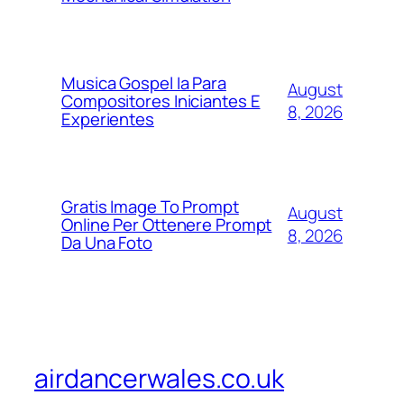
Musica Gospel Ia Para
August
Compositores Iniciantes E
8, 2026
Experientes
Gratis Image To Prompt
August
Online Per Ottenere Prompt
8, 2026
Da Una Foto
airdancerwales.co.uk