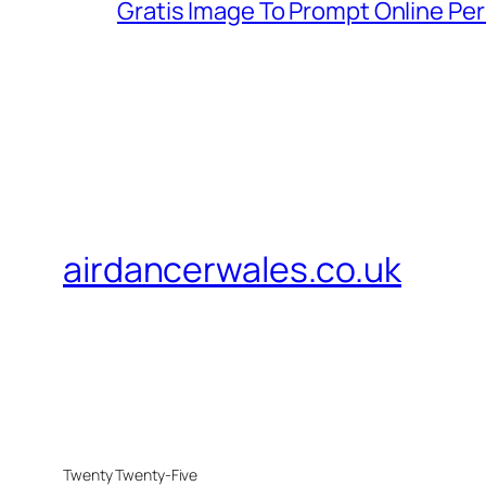
Gratis Image To Prompt Online Pe
airdancerwales.co.uk
Twenty Twenty-Five