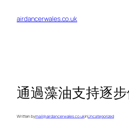
Skip
to
airdancerwales.co.uk
content
通過藻油支持逐步
Written by
mail@airdancerwales.co.uk
in
Uncategorized