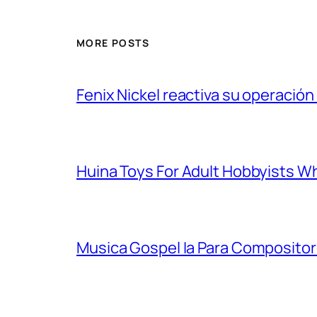
MORE POSTS
Fenix Nickel reactiva su operación
Huina Toys For Adult Hobbyists W
Musica Gospel Ia Para Compositor