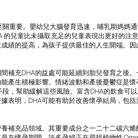
至關重要。嬰幼兒大腦發育迅速，哺乳期媽媽通常
HA 的兒童比未攝取充足的兒童表現出更好的注
成績的提高，為孩子提供最佳的人生開端。因此，
間補充DHA的益處可能延續到胎兒發育之後。
功能產生積極影響。情緒波動和產後憂鬱症是懷
助手段，幫助緩解這些風險。富含DHA的飲食
據表明，DHA可能有助於改善懷孕結局，包
充品領域。其重要成分之一二十二碳六烯酸 (DH
在懷孕期間。許多孕婦正在尋找植物性 Omeg