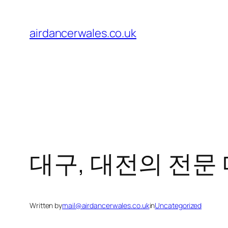
Skip
to
airdancerwales.co.uk
content
대구, 대전의 전문
Written by
mail@airdancerwales.co.uk
in
Uncategorized