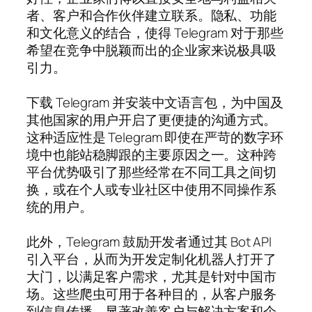
者、客户和合作伙伴建立联系。隐私、功能
和文化意义的结合，使得 Telegram 对于那些
希望在竞争中脱颖而出的企业家来说极具吸
引力。
下载 Telegram 并安装中文语言包，为中国及
其他国家的用户开启了更便捷的沟通方式。
这种适应性是 Telegram 即使在严苛的数字环
境中也能站稳脚跟的主要原因之一。这种跨
平台优势吸引了那些经常在不同工具之间切
换，或在个人或专业社区中使用不同操作系
统的用户。
此外，Telegram 鼓励开发者通过其 Bot API
引入平台，从而为开发定制化机器人打开了
大门，以满足客户需求，尤其是针对中国市
场。这些爬虫可用于各种目的，从客户服务
到信息传播，显著改善客户与解决方案和企