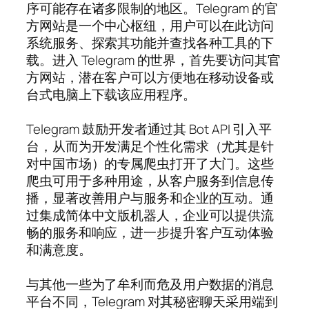
序可能存在诸多限制的地区。Telegram 的官
方网站是一个中心枢纽，用户可以在此访问
系统服务、探索其功能并查找各种工具的下
载。进入 Telegram 的世界，首先要访问其官
方网站，潜在客户可以方便地在移动设备或
台式电脑上下载该应用程序。
Telegram 鼓励开发者通过其 Bot API 引入平
台，从而为开发满足个性化需求（尤其是针
对中国市场）的专属爬虫打开了大门。这些
爬虫可用于多种用途，从客户服务到信息传
播，显著改善用户与服务和企业的互动。通
过集成简体中文版机器人，企业可以提供流
畅的服务和响应，进一步提升客户互动体验
和满意度。
与其他一些为了牟利而危及用户数据的消息
平台不同，Telegram 对其秘密聊天采用端到