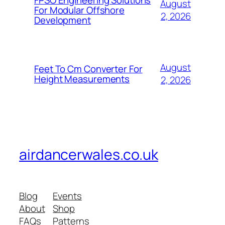
FPSO Engineering Solutions
August
For Modular Offshore
2, 2026
Development
August
Feet To Cm Converter For
Height Measurements
2, 2026
airdancerwales.co.uk
Blog
Events
About
Shop
FAQs
Patterns