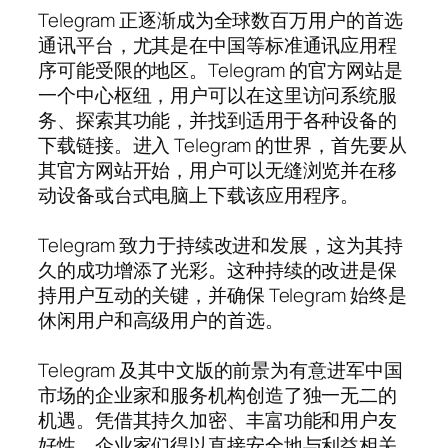
Telegram 正逐渐成为全球数百万用户的首选
通讯平台，尤其是在中国等标准通讯应用程
序可能受限的地区。Telegram 的官方网站是
一个中心枢纽，用户可以在这里访问系统服
务、探索其功能，并找到适用于各种设备的
下载链接。进入 Telegram 的世界，首先要从
其官方网站开始，用户可以无缝浏览并在移
动设备或台式电脑上下载该应用程序。
Telegram 致力于持续改进和发展，这为其持
久的成功增添了光彩。这种持续的改进是保
持用户互动的关键，并确保 Telegram 始终是
休闲用户和高级用户的首选。
Telegram 及其中文版的前景为有意进军中国
市场的企业家和服务机构创造了独一无二的
机遇。凭借其持久加密、丰富功能和用户友
好性，企业家们得以直接安全地与利益相关