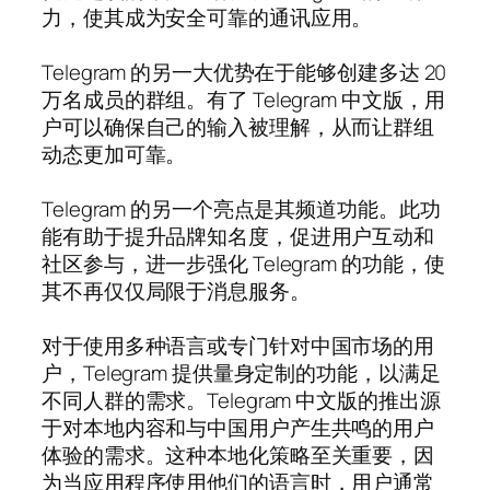
力，使其成为安全可靠的通讯应用。
Telegram 的另一大优势在于能够创建多达 20
万名成员的群组。有了 Telegram 中文版，用
户可以确保自己的输入被理解，从而让群组
动态更加可靠。
Telegram 的另一个亮点是其频道功能。此功
能有助于提升品牌知名度，促进用户互动和
社区参与，进一步强化 Telegram 的功能，使
其不再仅仅局限于消息服务。
对于使用多种语言或专门针对中国市场的用
户，Telegram 提供量身定制的功能，以满足
不同人群的需求。Telegram 中文版的推出源
于对本地内容和与中国用户产生共鸣的用户
体验的需求。这种本地化策略至关重要，因
为当应用程序使用他们的语言时，用户通常